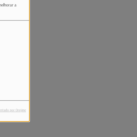
melhorar a
entado por Orejime