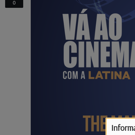
0
Inform