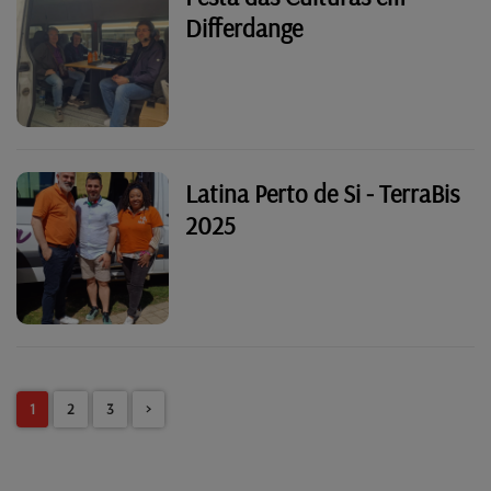
Differdange
Latina Perto de Si - TerraBis
2025
1
2
3
>