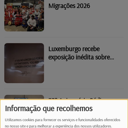
Migrações 2026
Luxemburgo recebe
exposição inédita sobre
Ayrton Senna
33º Aniversário Rádio
Informação que recolhemos
Latina - Portas Abertas 5
Out 2025
Utilizamos cookies para fornecer os serviços e funcionalidades oferecidos
no nosso site e para melhorar a experiência dos nossos utilizadores.