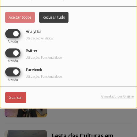
Aceitar todos
Recusar tudo
Luxemburgo já tem novo
Analytics
Grão-Duque
Utilização: Analítica
Ativado
Twitter
Utilização: Funcionalidade
Ativado
Facebook
Utilização: Funcionalidade
Showcase
Ativado
Alimentado por Orejime
Guardar
Festa das Culturas em