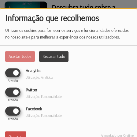
Descubra tudo sobre a
nova temporada dos
Informação que recolhemos
Théâtres de la Ville
Utilizamos cookies para fornecer os serviços e funcionalidades oferecidos
no nosso site e para melhorar a experiência dos nossos utilizadores.
Paulo Levi estreia “Noite
28” em exclusivo na Radio
Aceitar todos
Recusar tudo
Latina
Analytics
Paulo Levi estreia “Noite
Utilização: Analítica
Ativado
28” em exclusivo na Rádio
Twitter
Latina
Utilização: Funcionalidade
Ativado
Facebook
Festival du Printemps des
Utilização: Funcionalidade
Ativado
Poètes 2026: A Poesia Que
Liberta
Alimentado por Orejime
Guardar