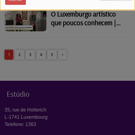
O Luxemburgo artístico
que poucos conhecem |
Entrevista exclusiva
1
2
3
4
5
>
Estúdio
35, rue de Hollerich
L-1741 Luxembourg
Telefone: 1363