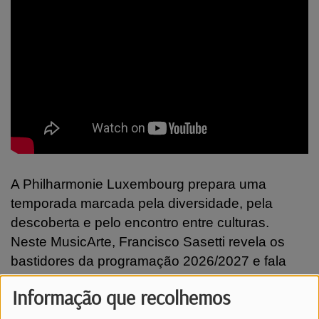
A Philharmonie Luxembourg prepara uma
temporada marcada pela diversidade, pela
descoberta e pelo encontro entre culturas.
Neste MusicArte, Francisco Sasetti revela os
bastidores da programação 2026/2027 e fala
sobre a celebração dos 10 anos do Festival
Informação que recolhemos
Atlântico. Djavan, Carminho, Criolo, Amaro
Freitas, Dino D’Santiago e muitos outros nomes