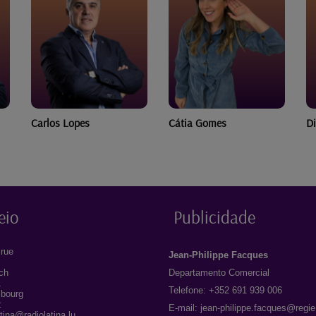
Cátia Gomes
Diana Alves
He
eio
Publicidade
rue
Jean-Philippe Facques
ich
Departamento Comercial
1
Telefone: +352 691 939 006
bourg
:
E-mail:
jean-philippe.facques@regie
atina@radiolatina.lu