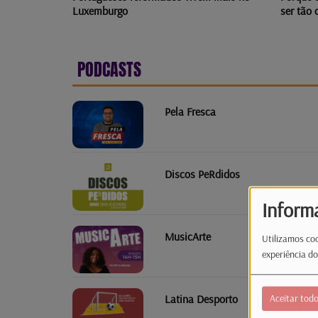
ser tão ou mais perigoso do que olhar
comuna 
para o sol?
muito c
PODCASTS
Pela Fresca
Discos PeRdidos
Inform
MusicArte
Utilizamos coo
experiência do
Latina Desporto
Aceitar tod