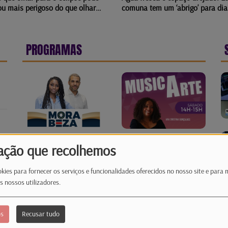
tem um ‘abrigo’ para dias de
árvores e não é por causa do ve
alor
PROGRAMAS
ação que recolhemos
kies para fornecer os serviços e funcionalidades oferecidos no nosso site e para 
s nossos utilizadores.
os
Recusar tudo