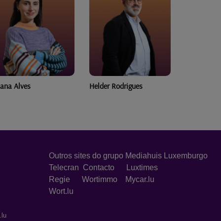
lder Rodrigues
Henrique de Burgo
João Sant
Outros sites do grupo Mediahuis Luxemburgo
Telecran
Contacto
Luxtimes
Regie
Wortimmo
Mycar.lu
Wort.lu
.lu