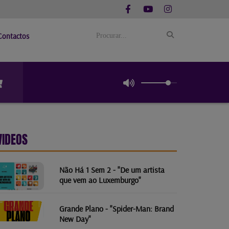
Contactos
VIDEOS
Não Há 1 Sem 2 - "De um artista
que vem ao Luxemburgo"
Grande Plano - "Spider-Man: Brand
New Day"