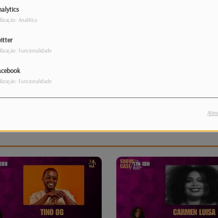
alytics
ilização: Analítica
itter
ilização: Funcionalidade
acebook
ilização: Funcionalidade
Alim