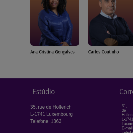
Gonçalves
Carlos Coutinho
Carlos Lopes
Estúdio
Corr
31, 
35, rue de Hollerich
de
L-1741 Luxembourg
Holler
L-174
Telefone: 1363
Luxem
E-mail
radiol