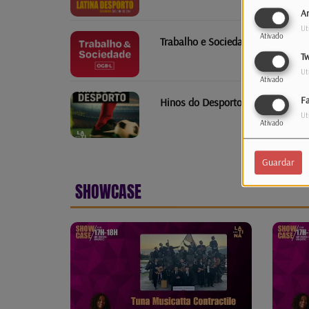
An
Ut
Ativado
Trabalho e Sociedade
Tw
Ut
Ativado
F
Hinos do Desporto
Ut
Ativado
Guardar
SHOWCASE