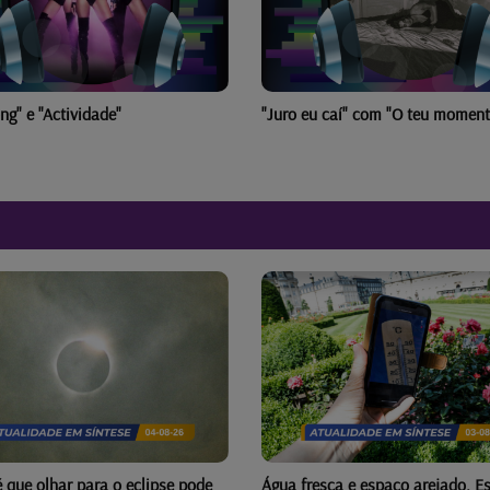
u caí" com "O teu momento"
"Se fores ao Alentejo" vai "Passo 
Passo"
sca e espaço arejado. Esta
Capital alerta para risco de que