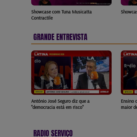
Showcase com Tuna Musicatta
Showcas
Contractile
GRANDE ENTREVISTA
a
Ensino de português no estrangeiro é o
Secretá
maior desafio dos últimos 20 anos
quer at
RADIO SERVIÇO