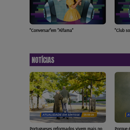
"Club song" e "Actividade"
"Juro e
NOTÍCIAS
m mais no
Porque é que olhar para o eclipse pode
Água fre