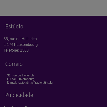
Estúdio
35, rue de Hollerich
L-1741 Luxembourg
Telefone: 1363
Correio
31, rue de Hollerich
L-1741 Luxembourg
E-mail: radiolatina@radiolatina.lu
Publicidade