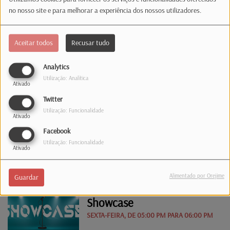
SÁBADO, DE 02:00 PM PARA 03:00 PM
no nosso site e para melhorar a experiência dos nossos utilizadores.
Aceitar todos
Recusar tudo
MWANGOLÊ
Analytics
QUARTA-FEIRA, DE 07:00 PM PARA 09:00
Utilização: Analítica
Ativado
PM
Twitter
Utilização: Funcionalidade
Ativado
Regresso a casa
Facebook
Utilização: Funcionalidade
DE SEGUNDA-FEIRA PARA SEXTA-FEIRA, DE
Ativado
03:00 PM PARA 07:00 PM
Alimentado por Orejime
Guardar
Showcase
SEXTA-FEIRA, DE 05:00 PM PARA 06:00 PM