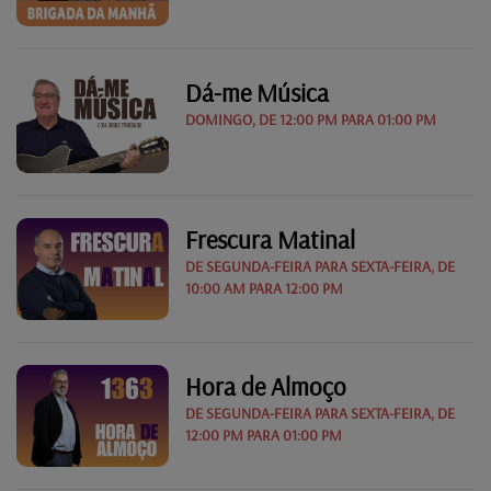
Dá-me Música
DOMINGO, DE 12:00 PM PARA 01:00 PM
Frescura Matinal
DE SEGUNDA-FEIRA PARA SEXTA-FEIRA, DE
10:00 AM PARA 12:00 PM
Hora de Almoço
DE SEGUNDA-FEIRA PARA SEXTA-FEIRA, DE
12:00 PM PARA 01:00 PM