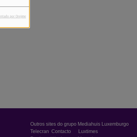
entado por Orejime
Outros sites do grupo Mediahuis Luxemburgo
Telecran
Contacto
Luxtimes