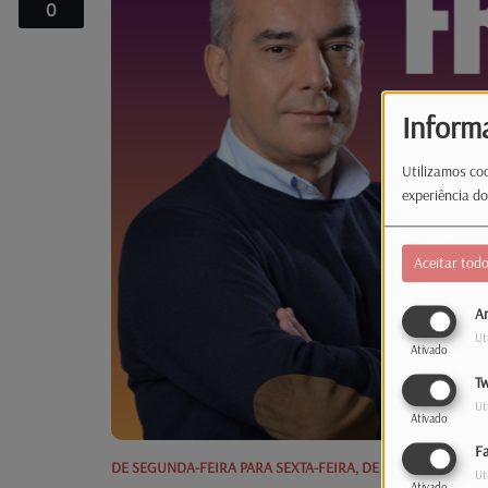
0
Inform
Utilizamos coo
experiência do
Aceitar tod
An
Ut
Ativado
Tw
Ut
Ativado
F
DE SEGUNDA-FEIRA PARA SEXTA-FEIRA, DE 10:00 AM PARA 
Ut
Ativado