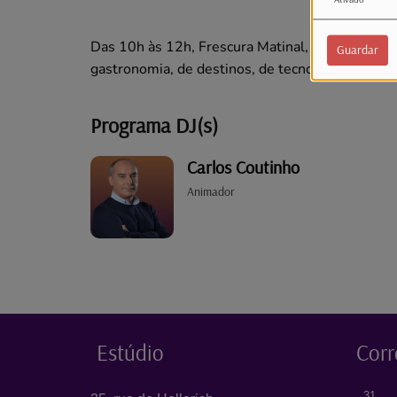
Das 10h às 12h, Frescura Matinal, as manhãs v
Guardar
gastronomia, de destinos, de tecnologia, e até d
Programa DJ(s)
Carlos Coutinho
Animador
Estúdio
Corr
31, 