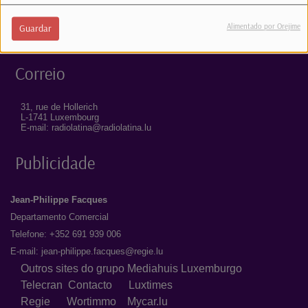
35, rue de Hollerich
L-1741 Luxembourg
Alimentado por Orejime
Guardar
Telefone: 1363
Correio
31, rue de Hollerich
L-1741 Luxembourg
E-mail: radiolatina@radiolatina.lu
Publicidade
Jean-Philippe Facques
Departamento Comercial
Telefone: +352 691 939 006
E-mail:
jean-philippe.facques@regie.lu
Outros sites do grupo Mediahuis Luxemburgo
Telecran
Contacto
Luxtimes
Regie
Wortimmo
Mycar.lu