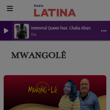
Immortal Queen feat. Chaka Khan
Sia
MWANGOLÊ