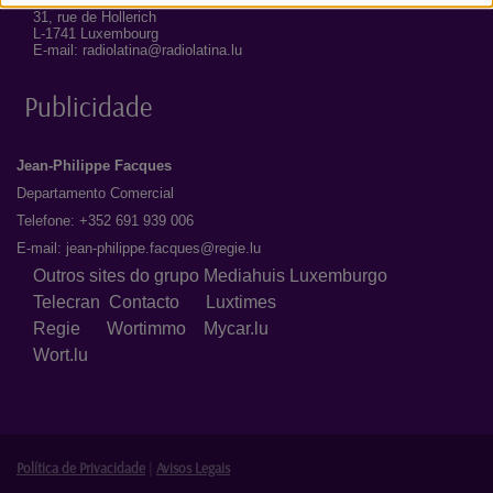
31, rue de Hollerich
L-1741 Luxembourg
E-mail: radiolatina@radiolatina.lu
Publicidade
Jean-Philippe Facques
Departamento Comercial
Telefone: +352 691 939 006
E-mail:
jean-philippe.facques@regie.lu
Outros sites do grupo Mediahuis Luxemburgo
Telecran
Contacto
Luxtimes
Regie
Wortimmo
Mycar.lu
Wort.lu
Política de Privacidade
|
Avisos Legais