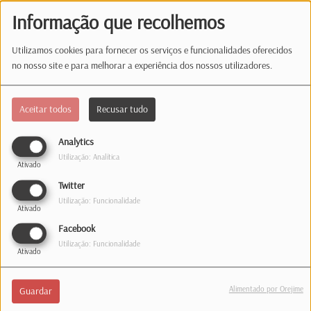
auscultadores. Mas se há algo que
Informação que recolhemos
faz bem é trocar os nomes dos
ouvintes.
Utilizamos cookies para fornecer os serviços e funcionalidades oferecidos
Considera-se um ser irrequieto, mas
no nosso site e para melhorar a experiência dos nossos utilizadores.
depois de dois filhos já dava tudo por umas horinhas
tranquila no sofá.
Aceitar todos
Recusar tudo
Analytics
Utilização: Analítica
Ativado
Estúdio
Twitter
Utilização: Funcionalidade
Ativado
35, rue de Hollerich
Facebook
L-1741 Luxembourg
Utilização: Funcionalidade
Telefone: 1363
Ativado
Correio
Alimentado por Orejime
Guardar