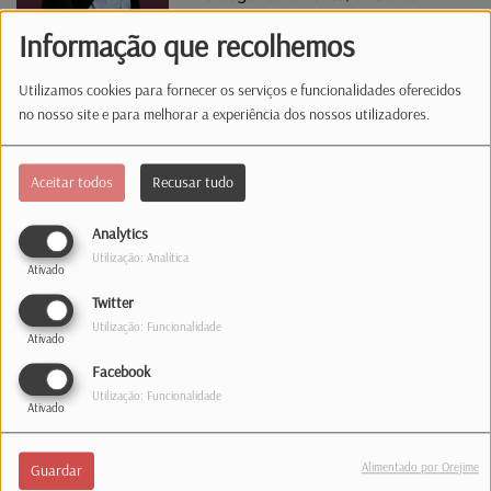
12h00 e as 13h00.
Informação que recolhemos
A NÃO PERDER...
Utilizamos cookies para fornecer os serviços e funcionalidades oferecidos
12h20 –
Fado do Dia
no nosso site e para melhorar a experiência dos nossos utilizadores.
12h30 –
Self Service
através do 1363. Ligue, peça a
canção e faça a sua dedicatória. Pronto, está servido :)
Aceitar todos
Recusar tudo
Analytics
Utilização: Analítica
Ativado
Estúdio
Twitter
Utilização: Funcionalidade
Ativado
35, rue de Hollerich
Facebook
L-1741 Luxembourg
Utilização: Funcionalidade
Ativado
Telefone: 1363
Correio
Alimentado por Orejime
Guardar