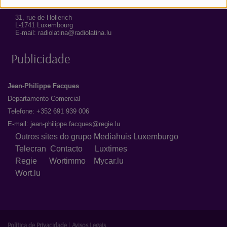
31, rue de Hollerich
L-1741 Luxembourg
E-mail: radiolatina@radiolatina.lu
Publicidade
Jean-Philippe Facques
Departamento Comercial
Telefone: +352 691 939 006
E-mail:
jean-philippe.facques@regie.lu
Outros sites do grupo Mediahuis Luxemburgo
Telecran
Contacto
Luxtimes
Regie
Wortimmo
Mycar.lu
Wort.lu
Política de Privacidade
|
Avisos Legais