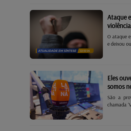
Luxemburgo,
recluso ben
Ataque e
liberdade c
violênci
a reclusos
período de 
O ataque e
e deixou ou
questão da
rapidame
preocupaçõ
parlamenta
Eles ouv
foram regi
somos nó
envolvendo 
do Luxembu
São a pro
(8) e Differ
chamada ‘Vi
rádio) não
bem viva. 
portugues