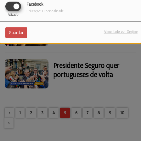
Facebook
José Seguro
Utilização: Funcionalidade
Ativado
Seguro e Montenegro
apelam ao regresso dos
Alimentado por Orejime
Guardar
emigrantes no Luxemburgo
Presidente Seguro quer
portugueses de volta
<
1
2
3
4
5
6
7
8
9
10
>