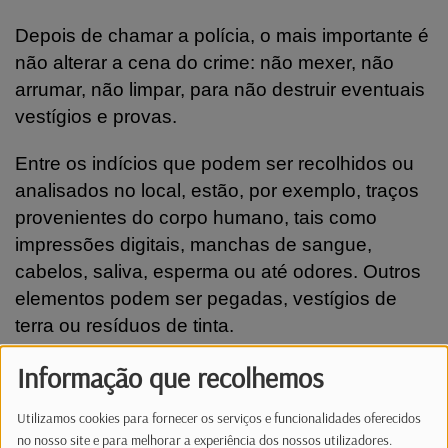
Depois de chamar a polícia, o mais importante é
não alterar a cena do crime: não mexer, não
arrumar, não limpar, para não destruir eventuais
vestígios e provas.
Entre os indícios que podem ser recolhidos ou
analisados no local, estão, por exemplo, traços
provenientes do corpo humano, tais como
impressões digitais, manchas de sangue,
cabelos, saliva, esperma ou até odores. Outros
elementos podem ser pegadas, vestígios de
terra ou resíduos de tinta.
Informação que recolhemos
Dois feridos em atropelamentos
Utilizamos cookies para fornecer os serviços e funcionalidades oferecidos
no nosso site e para melhorar a experiência dos nossos utilizadores.