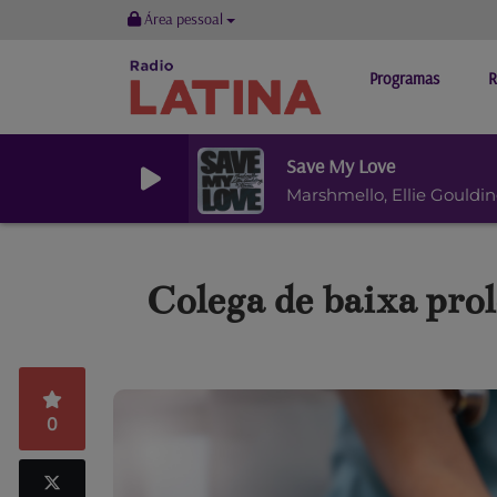
Área pessoal
Programas
R
Save My Love
Marshmello, Ellie Gouldi
Colega de baixa pro
0