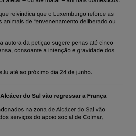
 afetar – ou até matar – animais domésticos.
 que reivindica que o Luxemburgo reforce as
os animais de “envenenamento deliberado ou
 a autora da petição sugere penas até cinco
nsa, consoante a intenção e gravidade dos
ns.lu até ao próximo dia 24 de junho.
lcácer do Sal vão regressar a França
ndonados na zona de Alcácer do Sal vão
dos serviços do apoio social de Colmar,