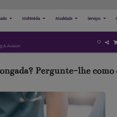
adio
Multimédia
Atualidade
Serviços
ng & Avaion
longada? Pergunte-lhe como 