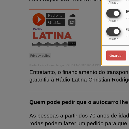
Ativado
Tw
Ut
Ativado
F
Ut
Ativado
Guardar
Rádio Latina Luxemburgo
·
GILDA MONTEIRO 4 CONTENTOR
Entretanto, o financiamento do transporte
garantiu
à Rádio Latina
Christian Rodrig
Quem pode pedir que o autocarro lhe 
As pessoas a partir dos 70 anos de id
rodas podem fazer um pedido para que u