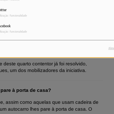
itter
ilização: Funcionalidade
acebook
ilização: Funcionalidade
Alim
 deste quarto contentor já foi resolvido,
ues, um dos mobilizadores da iniciativa.
pare à porta de casa?
ade, assim como aquelas que usam cadeira de
m autocarro lhes pare à porta de casa. O