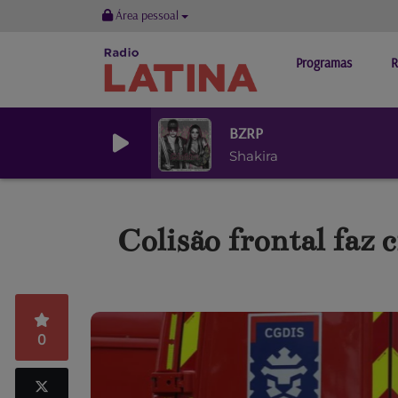
Área pessoal
Programas
R
BZRP
Shakira
Colisão frontal faz
0