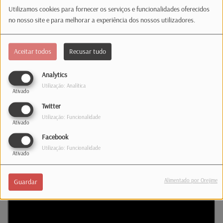
Utilizamos cookies para fornecer os serviços e funcionalidades oferecidos
O governante lembrou que os portugueses fazem parte
no nosso site e para melhorar a experiência dos nossos utilizadores.
da sociedade luxemburguesa há mais de 50 anos e
descreveu a comunidade portuguesa como uma
Aceitar todos
Recusar tudo
verdadeira família.
Analytics
Frieden sublinhou ainda a forte amizade entre os dois
Utilização: Analítica
países e defendeu o reforço da cooperação nas áreas da
Ativado
economia, energia e inovação.
Twitter
Utilização: Funcionalidade
Ativado
Facebook
Utilização: Funcionalidade
Ativado
Alimentado por Orejime
Guardar