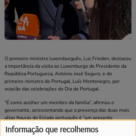
O primeiro-ministro luxemburguês, Luc Frieden, destacou
a importância da visita ao Luxemburgo do Presidente da
República Portuguesa, António José Seguro, e do
primeiro-ministro de Portugal, Luís Montenegro, por
ocasião das celebrações do Dia de Portugal.
“É como acolher um membro da família”, afirmou o
governante, acrescentando que a presença das duas mais
altas figuras do Estado português é “um presente
extraordinário para os portugueses do Luxemburgo”,
Informação que recolhemos
disse Luc Frieden à Rádio Latina.