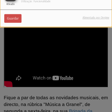
Utilização: Funcionalidade
nunca deixou de acreditar em si.
Ativado
(Confira o tema)
Alimentado por Orejime
Guardar
Fique a par de todas as novidades musicais, em
directo, na rúbrica "Música a Granel", de
segunda a sexta-feira, na sua
Brigada da