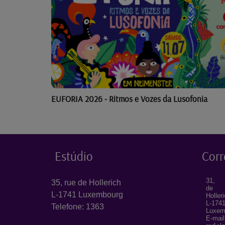
EUFORIA 2026 - Ritmos e Vozes da Lusofonia
Estúdio
Corr
31, 
35, rue de Hollerich
de
L-1741 Luxembourg
Holler
L-174
Telefone: 1363
Luxem
E-mail