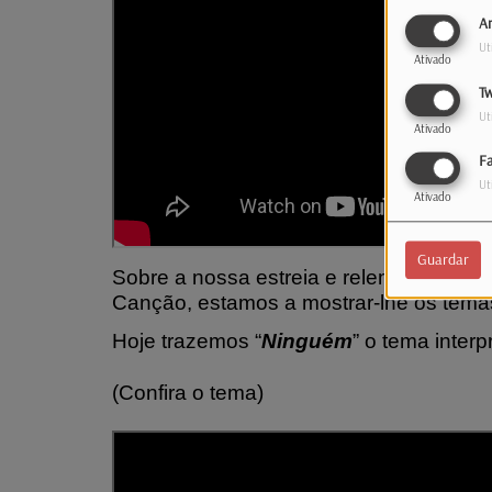
An
Ut
Ativado
Tw
Ut
Ativado
F
Ut
Ativado
Guardar
Sobre a nossa estreia e relembrando qu
Canção, estamos a mostrar-lhe os tema
Hoje trazemos “
Ninguém
” o tema inter
(Confira o tema)