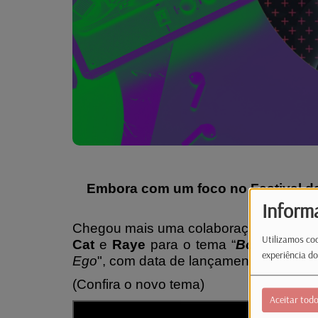
Embora com um foco no Festival d
int
Inform
Chegou mais uma colaboração, desta fei
Utilizamos coo
Cat
e
Raye
para o tema “
Born Again
”
experiência do
Ego
", com data de lançamento para 28 
(Confira o novo tema)
Aceitar tod