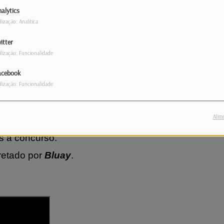
alytics
ilização: Analítica
itter
ilização: Funcionalidade
acebook
ilização: Funcionalidade
Alim
e, na eminência de mais um Festival da
s a concurso.
pretado por
Bluay
.