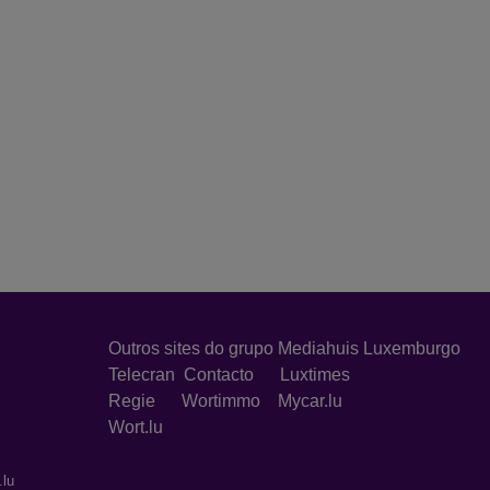
Outros sites do grupo Mediahuis Luxemburgo
Telecran
Contacto
Luxtimes
Regie
Wortimmo
Mycar.lu
Wort.lu
.lu