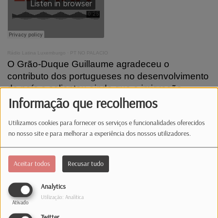
Rádio Latina Luxemburgo
·
PT NO PALACIO
O Grão-Duque Guillaume agradeceu o
contributo dos portugueses no desenvolvimento
do país e salientou ainda que a imigração
Informação que recolhemos
começa a fazer-se ao contrário, com cerca de
1.500 luxemburgueses a viverem atualmente
Utilizamos cookies para fornecer os serviços e funcionalidades oferecidos
em Portugal.
no nosso site e para melhorar a experiência dos nossos utilizadores.
Aceitar todos
Recusar tudo
Analytics
Utilização: Analítica
Ativado
Twitter