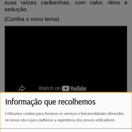
suas raízes caribenhas, com calor, ritmo e
sedução.
(Confira o novo tema)
Informação que recolhemos
Em português e para um bom baile
Utilizamos cookies para fornecer os serviços e funcionalidades oferecidos
apresentamos o mais recente tema de
Cláudia
no nosso site e para melhorar a experiência dos nossos utilizadores.
Caramelo,
“
My Love
”.