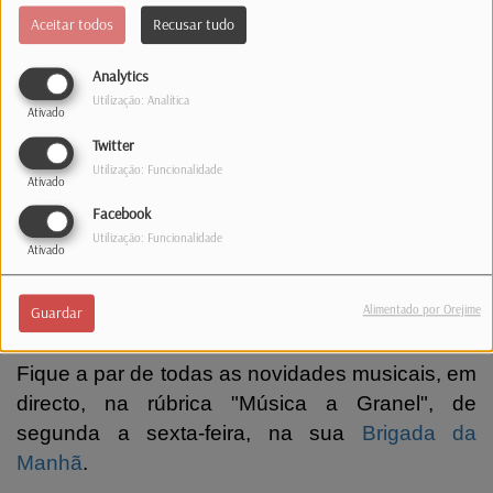
(Confira o novo tema)
Aceitar todos
Recusar tudo
Analytics
Utilização: Analítica
Ativado
Twitter
Utilização: Funcionalidade
Ativado
Facebook
Utilização: Funcionalidade
Ativado
Alimentado por Orejime
Guardar
Fique a par de todas as novidades musicais, em
directo, na rúbrica "Música a Granel", de
segunda a sexta-feira, na sua
Brigada da
Manhã
.