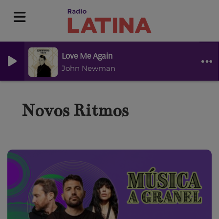
Love Me Again
John Newman
Novos Ritmos