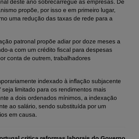
inal deste ano sobrecarregue as empresas. De
ismo propõe, por isso e em primeiro lugar,
como uma redução das taxas de rede para a
zação patronal propõe adiar por doze meses a
do-a com um crédito fiscal para despesas
or conta de outrem, trabalhadores
mporariamente indexado à inflação subjacente
’ seja limitado para os rendimentos mais
lente a dois ordenados mínimos, a indexação
nte ao salário, sendo substituída por um
rios em causa.
rtugal critica reformas laborais do Governo