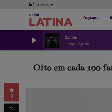
Área pessoal
Programas
R
Dialeto
Diogo Piçarra
Oito em cada 100 f
0