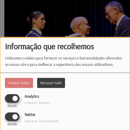
Informação que recolhemos
Utilizamos cookies para fornecer os serviços e funcionalidades oferecidos
no nosso site e para melhorar a experiência dos nossos utilizadores.
Aceitar todos
Recusar tudo
Analytics
Utilização: Analítica
Ativado
Twitter
Uma conta bancária em Portugal está ligada
Utilização: Funcionalidade
Ativado
à fraude de milhões da Cáritas do