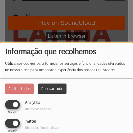
Informação que recolhemos
Utilizamos cookies para fornecer os serviços e funcionalidades oferecidos
no nosso site e para melhorar a experiência dos nossos utilizadores.
Também Luís Montenegro sublinhou o potencial
Aceitar todos
Recusar tudo
de desenvolvimento e apelou ao envolvimento
das comunidades portuguesas espalhadas pelo
Analytics
mundo. O primeiro-ministro garantiu que
Utilização: Analítica
Ativado
Portugal precisa do contributo dos emigrantes e
Twitter
dos seus descendentes, independentemente de
Utilização: Funcionalidade
escolherem construir o seu futuro no
Ativado