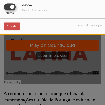
Luxemburgo ou em território português.
Facebook
Utilização: Funcionalidade
Ativado
Alimentado por Orejime
Guardar
A cerimónia marcou o arranque oficial das
comemorações do Dia de Portugal e evidenciou