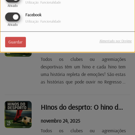
vamos conhecer um dos mais emblemáticos
Utilização: Funcionalidade
Ativado
clubes italianos: O Inter de Milão.
Facebook
Utilização: Funcionalidade
Ativado
HInos do desporto: hino do Sport Clube Beira-Mar
Alimentado por Orejime
Guardar
dezembro 08, 2025
Todos os clubes ou agremiações
desportivas têm um hino e cada hino tem
uma história repleta de emoções! São estas
as histórias que pode ouvir no Regresso a
Casa todas as segundas-feiras depoisdas
quatro da tarde.
HInos do desprto: O hino do Barcelona!
novembro 24, 2025
Todos os clubes ou agremiações