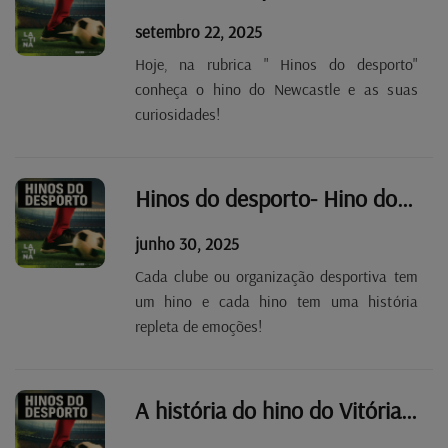
setembro 22, 2025
Hoje, na rubrica " Hinos do desporto"
conheça o hino do Newcastle e as suas
curiosidades!
Hinos do desporto- Hino do Chelsea!
junho 30, 2025
Cada clube ou organização desportiva tem
um hino e cada hino tem uma história
repleta de emoções!
A história do hino do Vitória de Guimarães