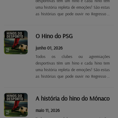
desportivas têm um hino e cada hino tem
uma história repleta de emoções! São estas
as histórias que pode ouvir no Regresso a
Casa todas as segundas-feiras depois das
quatro da tarde.
O Hino do PSG
junho 01, 2026
Todos os clubes ou agremiações
desportivas têm um hino e cada hino tem
uma história repleta de emoções! São estas
as histórias que pode ouvir no Regresso a
Casa todas as segundas-feiras depois das
quatro da tarde.
A história do hino do Mónaco
maio 11, 2026