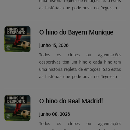
uma história repleta de emoções! São estas
as histórias que pode ouvir no Regresso a
Casa todas as segundas-feiras depois das
quatro da tarde.
O hino do Bayern Munique
junho 15, 2026
Todos os clubes ou agremiações
desportivas têm um hino e cada hino tem
uma história repleta de emoções! São estas
as histórias que pode ouvir no Regresso a
Casa todas as segundas-feiras depoisdas
quatro da tarde.
O hino do Real Madrid!
junho 08, 2026
Todos os clubes ou agremiações