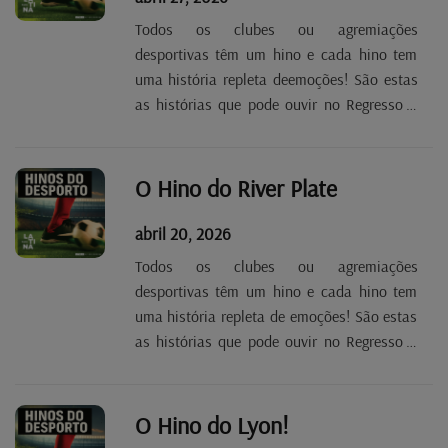
Todos os clubes ou agremiações
desportivas têm um hino e cada hino tem
uma história repleta deemoções! São estas
as histórias que pode ouvir no Regresso a
Casa todas as segundas-feiras depoisdas
quatro da tarde.
O Hino do River Plate
abril 20, 2026
Todos os clubes ou agremiações
desportivas têm um hino e cada hino tem
uma história repleta de emoções! São estas
as histórias que pode ouvir no Regresso a
Casa todas as segundas-feiras depois das
quatro da tarde.
O Hino do Lyon!