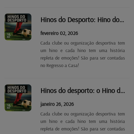
Casa todas as segundas-feiras depois das
quatro da tarde.
Hinos do Desporto: Hino do Fullham!
fevereiro 02, 2026
Cada clube ou organização desportiva tem
um hino e cada hino tem uma história
repleta de emoções! São para ser contadas
no Regresso a Casa!
Hinos do desporto: o Hino do Flamengo!
janeiro 26, 2026
Cada clube ou organização desportiva tem
um hino e cada hino tem uma história
repleta de emoções! São para ser contadas