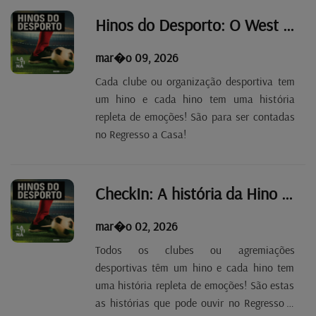
quatro da tarde.
Hinos do Desporto: O West Ham!
mar�o 09, 2026
Cada clube ou organização desportiva tem
um hino e cada hino tem uma história
repleta de emoções! São para ser contadas
no Regresso a Casa!
CheckIn: A história da Hino da Portuguesa de Desportos!
mar�o 02, 2026
Todos os clubes ou agremiações
desportivas têm um hino e cada hino tem
uma história repleta de emoções! São estas
as histórias que pode ouvir no Regresso a