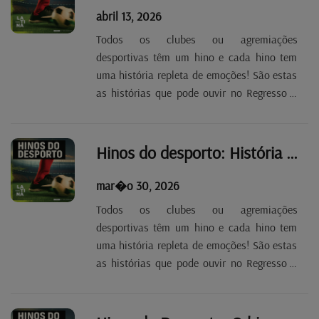
abril 13, 2026
Todos os clubes ou agremiações
desportivas têm um hino e cada hino tem
uma história repleta de emoções! São estas
as histórias que pode ouvir no Regresso a
Casa todas as segundas-feiras depois as
quatro da tarde.
Hinos do desporto: História do hino do Botafogo
mar�o 30, 2026
Todos os clubes ou agremiações
desportivas têm um hino e cada hino tem
uma história repleta de emoções! São estas
as histórias que pode ouvir no Regresso a
Casa todas as segundas-feiras depois das
quatro da tarde.