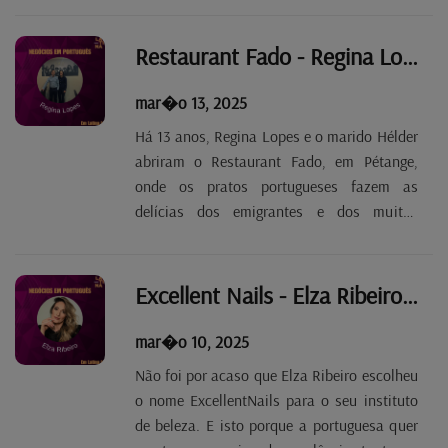
não seja grande, não faltam acessórios e
opções para uma alimentação saudável. Por
Restaurant Fado - Regina Lopes Tp. 2 Ep.52
enquanto,...
mar�o 13, 2025
Há 13 anos, Regina Lopes e o marido Hélder
abriram o Restaurant Fado, em Pétange,
onde os pratos portugueses fazem as
delícias dos emigrantes e dos muitos
franceses, luxemburgueses e belgas que
todos os dias lá vão almoçar ou jantar.
Para fazer jus ao nome, são organizadas,
Excellent Nails - Elza Ribeiro Tp. 2 Ep. 51
com alguma regularidade,...
mar�o 10, 2025
Não foi por acaso que Elza Ribeiro escolheu
o nome ExcellentNails para o seu instituto
de beleza. E isto porque a portuguesa quer