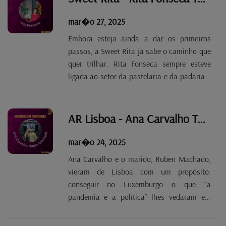
o centro e o...
mar�o 27, 2025
Embora esteja ainda a dar os primeiros
passos, a Sweet Rita já sabe o caminho que
quer trilhar. Rita Fonseca sempre esteve
ligada ao setor da pastelaria e da padaria e
criou no Luxemburgo um espaço
semelhante aos que teve em Portugal, onde
é possível encontrar os bolos e os pastéis
AR Lisboa - Ana Carvalho Tp. 2 Ep. 55
mais típicos....
mar�o 24, 2025
Ana Carvalho e o marido, Ruben Machado,
vieram de Lisboa com um propósito:
conseguir no Luxemburgo o que “a
pandemia e a política” lhes vedaram em
Portugal. Abriram um salão de cabeleireiro
(o AR Lisboa) e importaram o conceito que