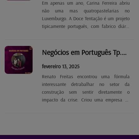
Em apenas um ano, Carina Ferreira abriu
não uma mas quatropastelarias no
Luxemburgo. A Doce Tentação é um projeto
tipicamente português, com fabrico diário
próprio de pastéis, bolos e pão para os seus
balcões, mas, também, para outras lojas. E,
apesar da curta duração, as suas natas são
Negócios em Português Tp.2 Ep.44 - Renato Freitas
jáfamosas e...
fevereiro 13, 2025
Renato Freitas encontrou uma fórmula
interessante detrabalhar no setor da
construção sem sentir diretamente o
impacto da crise. Criou uma empresa de
coordenação de obras de renovação –
aRénov Avenue - e associou-a a uma
imobiliária e a uma empresa de cozinhas,
funcionando emcomplemento. Os...