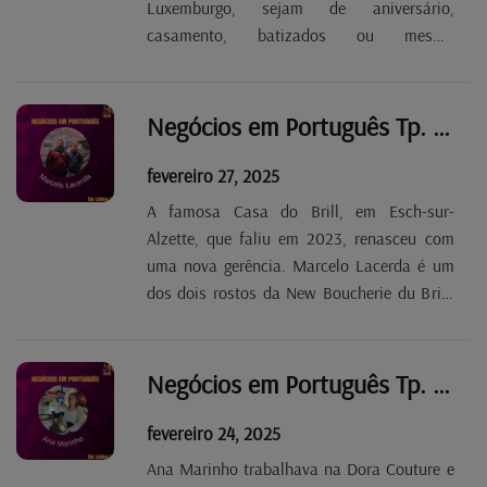
Luxemburgo, sejam de aniversário,
casamento, batizados ou mesmo
corporativos. A empresa encarrega-se do
projeto, subordinado a um tema
previamente escolhido, e de o pôr em
Negócios em Português Tp. 2 Ep. 48 - Marcelo Lacerda
prática, personalizando objetos de
decoração e...
fevereiro 27, 2025
A famosa Casa do Brill, em Esch-sur-
Alzette, que faliu em 2023, renasceu com
uma nova gerência. Marcelo Lacerda é um
dos dois rostos da New Boucherie du Brill,
um talho onde também é possível encontrar
produtos de mercearia portuguesa, vinhos,
congelados e serviço de take-away, com
Negócios em Português Tp. 2 Ep. 47 - Ana Marinho
destaque para o...
fevereiro 24, 2025
Ana Marinho trabalhava na Dora Couture e