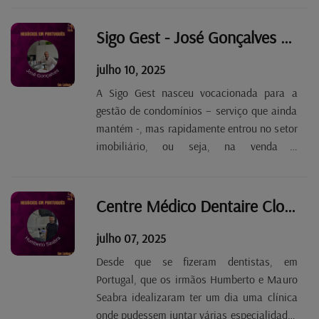
está a correr bem e o português está já a
pensar alargar a atividade à construção
Sigo Gest - José Gonçalves Tp. 2 Ep. 86
nova,...
julho 10, 2025
A Sigo Gest nasceu vocacionada para a
gestão de condomínios – serviço que ainda
mantém -, mas rapidamente entrou no setor
imobiliário, ou seja, na venda e
arrendamento de imóveis. José Gonçalves
fala de uma área bastante dinâmica que
parece estar a dar sinais de recuperação,
Centre Médico Dentaire Cloche d'Or - Humberto Seabra Tp. 2 Ep.85
com preços mais...
julho 07, 2025
Desde que se fizeram dentistas, em
Portugal, que os irmãos Humberto e Mauro
Seabra idealizaram ter um dia uma clínica
onde pudessem juntar várias especialidades