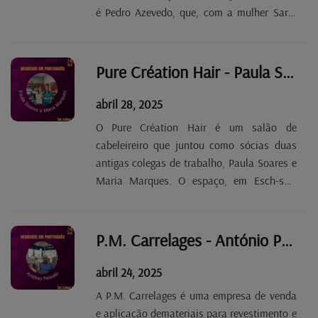
é Pedro Azevedo, que, com a mulher Sara,
gere a empresa de limpeza. Os serviços
disponíveis são variados e vão desde a
tradicional limpeza em habitações
Pure Création Hair - Paula Soares Tp. 2 Ep. 65
particulares ou escritórios até à...
abril 28, 2025
O Pure Création Hair é um salão de
cabeleireiro que juntou como sócias duas
antigas colegas de trabalho, Paula Soares e
Maria Marques. O espaço, em Esch-sur-
Alzette, está aberto para mulheres, homens
e crianças e, além do cabelo, tem serviço de
maquilhagem e de tratamento de unhas.
P.M. Carrelages - António Peixoto Tp. 2 Ep. 64
abril 24, 2025
A P.M. Carrelages é uma empresa de venda
e aplicação demateriais para revestimento e