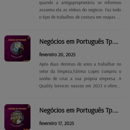
quando a antigaproprietária se reformou
assumiu ela as rédeas do negócio. Faz todo
o tipo de trabalhos de costura em roupas de
mulher, homem e criança, mas também em
peças de qualquer material, sejam cortinas
ou capas para bancos e cadeiras. “Não
Negócios em Português Tp.2 Ep.46 - Fátima Lopes
recuso...
fevereiro 20, 2025
Após duas dezenas de anos a trabalhar no
setor da limpeza,Fátima Lopes cumpriu o
sonho de criar a sua própria empresa. A
Quality Services nasceu em 2023 e oferece
uma variada gama de serviços, que vão
desde a limpeza em contexto de obra à
habitual limpeza doméstica. Com uma
Negócios em Português Tp.2 Ep.45 - Carina Ferreira
equipa de 10...
fevereiro 17, 2025