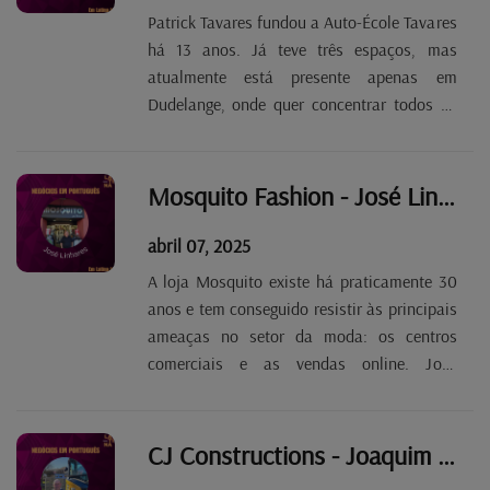
Patrick Tavares fundou a Auto-École Tavares
há 13 anos. Já teve três espaços, mas
atualmente está presente apenas em
Dudelange, onde quer concentrar todos os
serviços sem perder clientes. O grande
desafio, diz, é motivar os jovens, que vão
aprender a conduzir empurrados pelos pais
Mosquito Fashion - José Linhares Tp. 2 Ep. 59
mas sem grande...
abril 07, 2025
A loja Mosquito existe há praticamente 30
anos e tem conseguido resistir às principais
ameaças no setor da moda: os centros
comerciais e as vendas online. José
Linhares, o seu fundador, admite os altos e
baixos do negócio e aponta como mais-
valia a relação de proximidade que mantém
CJ Constructions - Joaquim Camarate Tp. 2 Ep. 58
com os clientes,...