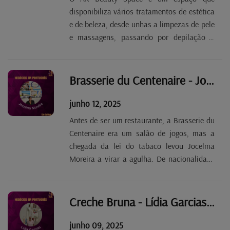
disponibiliza vários tratamentos de estética
e de beleza, desde unhas a limpezas de pele
e massagens, passando por depilação a
lazer e pressoterapia, entre outros. Andreia
Rodrigues, a fundadora da empresa, está
satisfeita com a evolução do negócio, que
Brasserie du Centenaire - Jocelma Moreira Tp. 2 E. 78
quer que...
junho 12, 2025
Antes de ser um restaurante, a Brasserie du
Centenaire era um salão de jogos, mas a
chegada da lei do tabaco levou Jocelma
Moreira a virar a agulha. De nacionalidade
brasileira, a empresária já se tinha
apaixonado pela gastronomia lusa e a
abertura de um espaço dedicado à nossa
Creche Bruna - Lídia Garcias Tp. 2 Ep. 77
cozinha foi, por...
junho 09, 2025