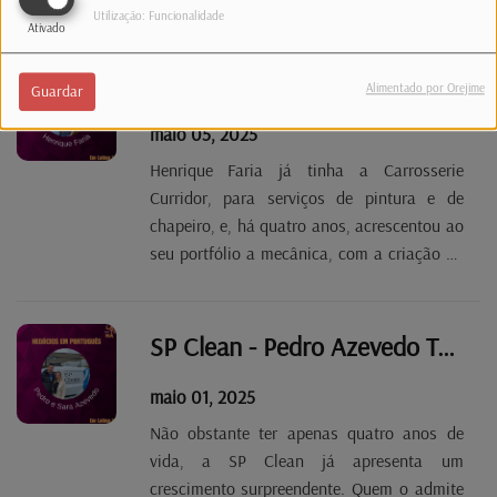
ao ambiente. Tânia da Cruz, que,
Utilização: Funcionalidade
Ativado
juntamente com a amiga Susana Azevedo,
abriu este restaurante, em Altwies, diz que
FM Auto - Le Garage - Henrique Faria Tp. 2 Ep. 67
Alimentado por Orejime
Guardar
o objetivo é fazer com que...
maio 05, 2025
Henrique Faria já tinha a Carrosserie
Curridor, para serviços de pintura e de
chapeiro, e, há quatro anos, acrescentou ao
seu portfólio a mecânica, com a criação da
FM Auto - Le Garage, onde repara viaturas
de todas as marcas. A ampliação do
negócio parece não ter ficado por aqui e na
SP Clean - Pedro Azevedo Tp. 2 Ep. 66
calha está já...
maio 01, 2025
Não obstante ter apenas quatro anos de
vida, a SP Clean já apresenta um
crescimento surpreendente. Quem o admite