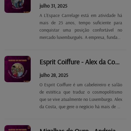
julho 31, 2025
A L’Espace Carrelage está em atividade há
mais de 25 anos, tempo suficiente para
conquistar uma posição confortável no
mercado luxemburguês. A empresa, fundada
por Rui Melanda, dedica-se à venda e
colocação de pavimentos e revestimentos e,
por uma questão de eficácia e satisfação
Esprit Coiffure - Alex da Costa Tp. 2 Ep. 91
dos clientes, deu...
julho 28, 2025
O Esprit Coiffure é um cabeleireiro e salão
de estética que traduz o cosmopolitismo
que se vive atualmente no Luxemburgo. Alex
da Costa, que gere o negócio há mais de 20
anos com a sua sócia Valérie Hanff,
destaca a mudança de perfil dos seus
clientes: antes eram sobretudo