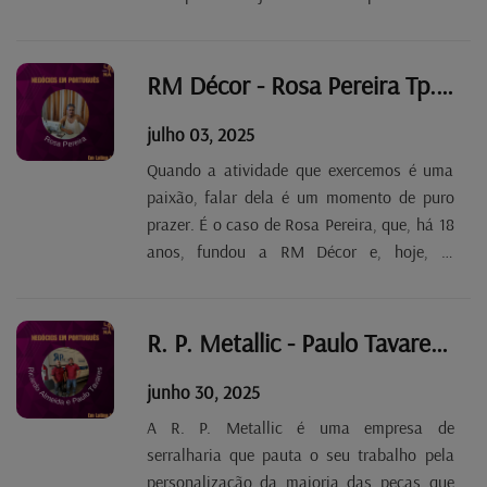
da área dentária para poderem tratar
melhor os seus doentes. O desejo
concretizou-se quando abriram o Centre
RM Décor - Rosa Pereira Tp. 2 Ep. 84
Médico Dentaire Cloche...
julho 03, 2025
Quando a atividade que exercemos é uma
paixão, falar dela é um momento de puro
prazer. É o caso de Rosa Pereira, que, há 18
anos, fundou a RM Décor e, hoje, já
reformada, continua a passar o dia no seu
ateliê. A portuguesa garante que a costura
não tem segredos para ela, seja qual for o
R. P. Metallic - Paulo Tavares Tp. 2 Ep. 83
trabalho, e...
junho 30, 2025
A R. P. Metallic é uma empresa de
serralharia que pauta o seu trabalho pela
personalização da maioria das peças que