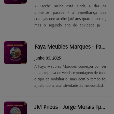
A Creche Bruna está ainda a dar os
primeiros passos - à semelhança das
crianças que acolhe (até aos quatro anos) -,
mas o segundo ano de atividade já se
perspetiva melhor do que o primeiro. Lídia
Garcias explica que o método pedagógico
adotado passa por respeitar o
Faya Meubles Marques - Paulo Marques Tp. 2 Ep. 76
desenvolvimento único de cada...
junho 05, 2025
A Faya Meubles Marques começou por ser
uma empresa de venda e montagem de todo
o tipo de mobiliário, mas com o tempo foi
ajustando a sua atividade às necessidades
do mercado e hoje está, sobretudo,
vocacionada para trabalhos de renovação
na área da construção. Do começo do
JM Pneus - Jorge Morais Tp. 2 Ep. 75
negócio mantém-se a venda...