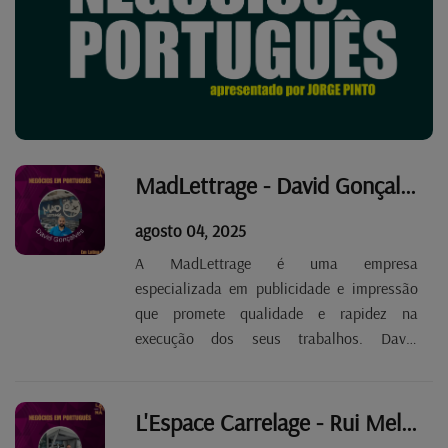
MadLettrage - David Gonçalves Tp. 2 Ep. 93
agosto 04, 2025
A MadLettrage é uma empresa
especializada em publicidade e impressão
que promete qualidade e rapidez na
execução dos seus trabalhos. David
Gonçalves, o seu fundador, dá conta dos
serviços disponíveis, com destaque para a
cobertura total ou parcial, com material
L'Espace Carrelage - Rui Melanda Tp. 2 Ep. 92
autocolante, de carros ou peças de...