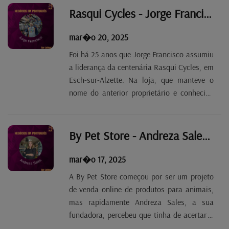
tinham introduzido na capital portuguesa,
Rasqui Cycles - Jorge Francisco Tp. 2 Ep. 54
ou seja, um ambiente...
mar�o 20, 2025
Foi há 25 anos que Jorge Francisco assumiu
a liderança da centenária Rasqui Cycles, em
Esch-sur-Alzette. Na loja, que manteve o
nome do anterior proprietário e conhecido
ciclista luxemburguês, há bicicletas para
todos os gostos e para todos os bolsos,
bem como uma oficina preparada para
By Pet Store - Andreza Sales Tp. 2 Ep. 53
qualquer...
mar�o 17, 2025
A By Pet Store começou por ser um projeto
de venda online de produtos para animais,
mas rapidamente Andreza Sales, a sua
fundadora, percebeu que tinha de acertar a
agulha e abrir uma loja. Embora o espaço