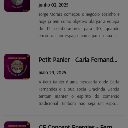
junho 02, 2025
Jorge Morais começou o negócio sozinho e
hoje já tem como objetivo alargar a equipa
de 12 colaboradores para 30, quando
encontrar um espaço maior para a sua JM
Pneus. A empresa presta todos os serviços
relacionados com pneumáticos, incluindo
assistência 24 horas por dia a veículos
Petit Panier - Carla Fernandes Tp. 2 Ep. 74
pesados, tanto no...
maio 29, 2025
A Petit Panier é uma mercearia onde Carla
Fernandes e a sua sócia Gracinda Garcia
tentam manter o espírito do comércio
tradicional. Embora não seja um espaço
exclusivo de produtos portugueses, porque
os clientes também são de outras
nacionalidades, lá podemos encontrar
CF Concept Energies - Fernando Fernandes Tp. 2 Ep. 73