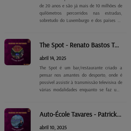
de 20 anos e são já mais de 10 milhões de
quilómetros percorridos nas estradas,
sobretudo do Luxemburgo e dos países da
Grande Região, nomeadamente da
Alemanha, Bélgica e França. Manuel
Marques, fundador da empresa, salienta
The Spot - Renato Bastos Tp. 2 Ep. 61
que atualmente se dedica mais ao...
abril 14, 2025
The Spot é um bar/restaurante criado a
pensar nos amantes do desporto, onde é
possível assistir à transmissão televisiva de
várias modalidades enquanto se faz uma
refeição, mais ou menos rápida, ou se bebe
um copo. Renato Bastos, um dos sócios,
admite que o futebol é o que atrai mais
Auto-École Tavares - Patrick Tavares Tp. 2 Ep. 60
clientes, mas...
abril 10, 2025