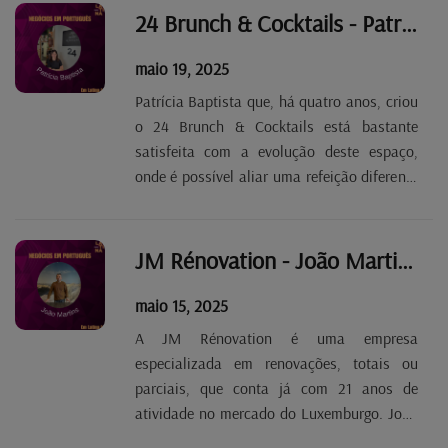
com que trabalha, nomeadamente a
24 Brunch & Cocktails - Patrícia Baptista Tp. 2 Ep. 71
Guess,...
maio 19, 2025
Patrícia Baptista que, há quatro anos, criou
o 24 Brunch & Cocktails está bastante
satisfeita com a evolução deste espaço,
onde é possível aliar uma refeição diferente
a uma bebida especial. O sucesso já obtido
permite-lhe já pensar no passo seguinte:
exportar a marca para Portugal e alargá-la
JM Rénovation - João Martins Tp. 2 Ep. 70
no...
maio 15, 2025
A JM Rénovation é uma empresa
especializada em renovações, totais ou
parciais, que conta já com 21 anos de
atividade no mercado do Luxemburgo. João
Martins reconhece que não é fácil