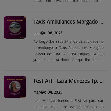
prestar um serviço de excelência, tanto no
que toca à estética como no tratamento
clínico das unhas. Uma filosofia que
também está presente nas sessões de
Taxis Ambulances Morgado - Carlos Rodrigues Tp. 2 Ep. 50
formação que...
mar�o 06, 2025
Ao longo dos seus 27 anos de atividade no
Luxemburgo, a Taxis Ambulances Morgado
passou de uma pequena empresa a um
grupo com uma dimensão que lhe permite
estar presente em todo o país. E Carlos
Rodrigues, gerenteadministrativo, assume
que o objetivo é crescer mais. O negócio
Fest Art - Lara Menezes Tp. 2 Ep. 49
principal é o...
mar�o 04, 2025
Lara Menezes fundou a Fest Art para dar
um novo estilo aos eventos festivos no