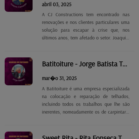
abril 03, 2025
A CJ Constructions tem encontrado nas
renovações e nos clientes particulares uma
solução para escapar à crise que, nos
últimos anos, tem afetado o setor. Joaquim
Camarate, o seu fundador, acredita que o
momento de viragem está para breve e,
nessa altura, poderá voltar em força às
Batitoiture - Jorge Batista Tp. 2 Ep. 57
construções novas.
mar�o 31, 2025
A Batitoiture é uma empresa especializada
na colocação e reparação de telhados,
incluindo todos os trabalhos que lhe são
inerentes, nomeadamente os de carpintaria
e de isolamento. Jorge Batista, o seu
fundador, afirma que só presta serviços
para privados e para o setor público, sendo
Sweet Rita - Rita Fonseca Tp. 2 Ep. 56