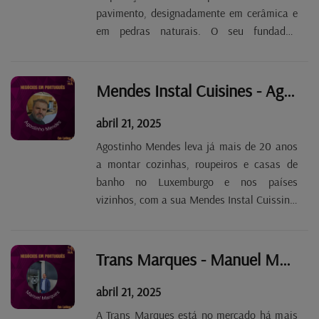
pavimento, designadamente em cerâmica e
em pedras naturais. O seu fundador,
António Peixoto, recorda que inicialmente a
empresa apenas fazia a colocação das
peças e só mais tarde introduziu a vertente
Mendes Instal Cuisines - Agostinho Mendes Tp. 2 Ep. 62
comercial....
abril 21, 2025
Agostinho Mendes leva já mais de 20 anos
a montar cozinhas, roupeiros e casas de
banho no Luxemburgo e nos países
vizinhos, com a sua Mendes Instal Cuissine.
Os móveis são feitos na Alemanha ou em
Itália, porque, lamenta o empresário, os
fabricantes portugueses falham na
Trans Marques - Manuel Marques Tp. 2 Ep. 63
assistência pós-venda e no...
abril 21, 2025
A Trans Marques está no mercado há mais