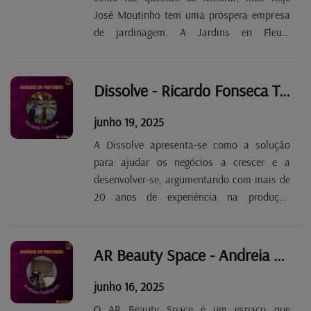
José Moutinho tem uma próspera empresa
de jardinagem. A Jardins en Fleurs
Moutinho é a concretização do sonho do
seu proprietário e intervém em todos os
trabalhos relacionados com exteriores e
Dissolve - Ricardo Fonseca Tp. 2 Ep. 80
espaços verdes, desde a...
junho 19, 2025
A Dissolve apresenta-se como a solução
para ajudar os negócios a crescer e a
desenvolver-se, argumentando com mais de
20 anos de experiência na produção
publicitária e no design gráfico. Ricardo
Fonseca é o fundador da empresa, cuja
autonomia permite-lhe levar a cabo um
AR Beauty Space - Andreia Rodrigues Tp. 2 Ep. 79
projeto desde a fase da...
junho 16, 2025
O AR Beauty Space é um espaço que