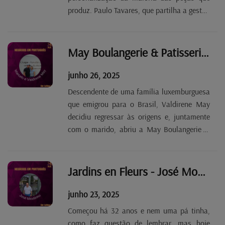
produz. Paulo Tavares, que partilha a gestão
do negócio com Ricardo Almeida, acredita
que o facto de o fabrico ser, na maioria dos
casos, manual é o principal fator que os
May Boulangerie & Patisserie - Marcelo Zarpelon Tp. 2 Ep. 82
distingue...
junho 26, 2025
Descendente de uma família luxemburguesa
que emigrou para o Brasil, Valdirene May
decidiu regressar às origens e, juntamente
com o marido, abriu a May Boulangerie &
Patisserie, em Esch-sur-Alzette, um espaço
onde os sabores brasileiros se destacam.
Apesar das dificuldades iniciais, Marcelo
Jardins en Fleurs - José Moutinho Tp. 2 Ep. 81
Zarpelon...
junho 23, 2025
Começou há 32 anos e nem uma pá tinha,
como faz questão de lembrar, mas hoje