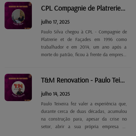
inteligência artificial nos seus trabalhos.
CPL Compagnie de Platrerie et de Façades - Paulo Silva Tp. 2 Ep. 88
Desde que não ultrapasse...
julho 17, 2025
Paulo Silva chegou à CPL - Compagnie de
Platrerie et de Façades em 1996 como
trabalhador e em 2014, um ano após a
morte do patrão, ficou à frente da empresa,
uma referência no setor da construção no
Luxemburgo, nomeadamente na renovação
e construção de fachadas, pintura e
T&M Renovation - Paulo Teixeira Tp. 2 Ep. 87
aplicação de gesso.
julho 14, 2025
Paulo Teixeira fez valer a experiência que,
durante cerca de duas décadas, acumulou
na construção para, apesar da crise no
setor, abrir a sua própria empresa de
renovações. O negócio da T&M Renovation