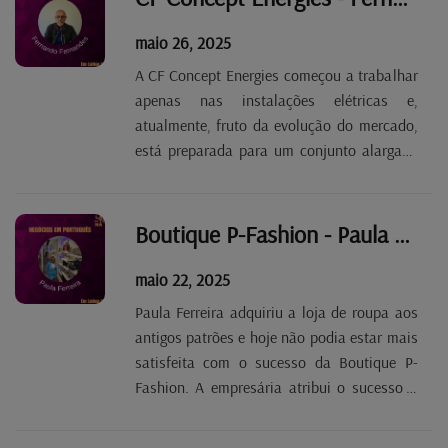
artigos alimentares, frescos...
maio 26, 2025
A CF Concept Energies começou a trabalhar
apenas nas instalações elétricas e,
atualmente, fruto da evolução do mercado,
está preparada para um conjunto alargado
de serviços. O seu fundador, Fernando
Fernandes, destaca a especialização em
painéis fotovoltaicos, sistemas de
Boutique P-Fashion - Paula Ferreira Tp. 2 Ep. 72
segurança e...
maio 22, 2025
Paula Ferreira adquiriu a loja de roupa aos
antigos patrões e hoje não podia estar mais
satisfeita com o sucesso da Boutique P-
Fashion. A empresária atribui o sucesso à
relação de proximidade que mantém com os
clientes e, também, à qualidade das marcas