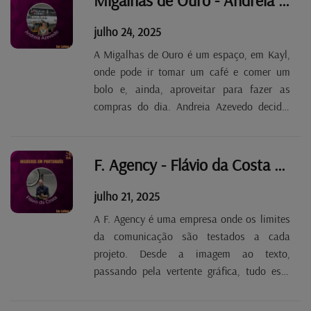
Migalhas de Ouro - Andreia Azevedo Tp. 2 Ep. 90
luxemburgueses; hoje são...
julho 24, 2025
A Migalhas de Ouro é um espaço, em Kayl,
onde pode ir tomar um café e comer um
bolo e, ainda, aproveitar para fazer as
compras do dia. Andreia Azevedo decidiu
associar a pastelaria e padaria à mercearia
e, assim, facilitar a vida aos clientes. A
portuguesa é também proprietária de um
F. Agency - Flávio da Costa Tp. 2 Ep. 89
restaurante em...
julho 21, 2025
A F. Agency é uma empresa onde os limites
da comunicação são testados a cada
projeto. Desde a imagem ao texto,
passando pela vertente gráfica, tudo está
disponível na agência criada por Flávio da
Costa, um precursor do recurso à