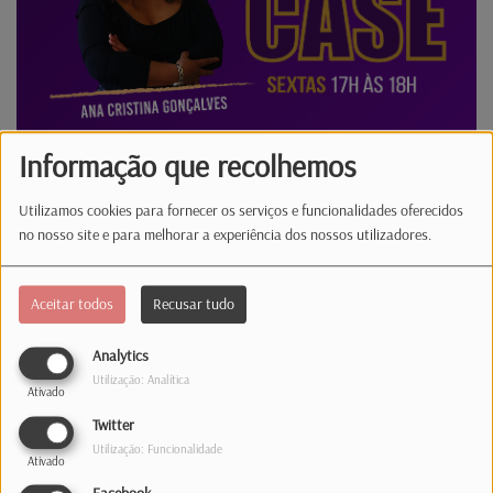
Informação que recolhemos
Showcase com Manuela Rufolo Tp.1 EP.336
Utilizamos cookies para fornecer os serviços e funcionalidades oferecidos
no nosso site e para melhorar a experiência dos nossos utilizadores.
outubro 23, 2023
O Showcase regressa e ao seu grande palco
Aceitar todos
Recusar tudo
sobe a cantora e compositora Manuela
Rufolo. Com uma agenda repleta de
Analytics
concertos e novas colaborações, a artista,
Utilização: Analítica
Ativado
de origem italiana e de timbre
Twitter
inconfundível, continua a trilhar o seu
Utilização: Funcionalidade
percurso no panorama musical
Ativado
luxemburguês e regressa à Latina com...