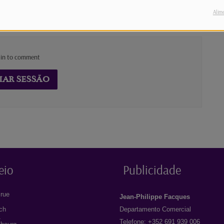
Alim
 in to comment
IAR SESSÃO
eio
Publicidade
rue
Jean-Philippe Facques
ich
Departamento Comercial
1
Telefone: +352 691 939 006