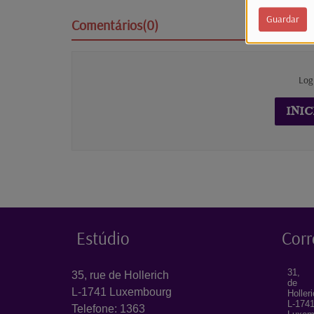
Guardar
Comentários(0)
Log
INIC
Estúdio
Corr
31, 
35, rue de Hollerich
de
L-1741 Luxembourg
Holler
L-174
Telefone: 1363