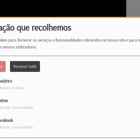
ação que recolhemos
kies para fornecer os serviços e funcionalidades oferecidos no nosso site e para 
s nossos utilizadores.
os
Recusar tudo
alytics
ilização: Analítica
itter
ilização: Funcionalidade
cinema, Artes & Artistas convida-o a desfrutar
acebook
 Um espaço entrevista e a cultura em
ilização: Funcionalidade
 horas, com Raquel Barreira!