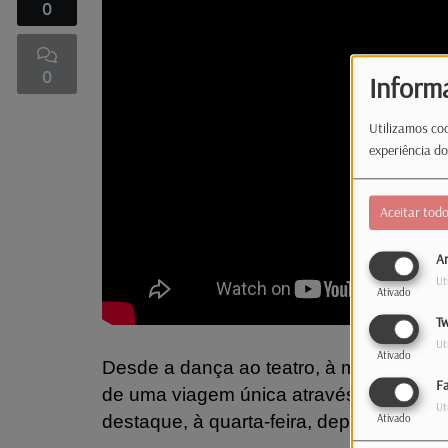
0
0
Inform
Utilizamos coo
experiência do
Aceitar tod
An
Ut
Ativado
Tw
Ut
Ativado
Desde a dança ao teatro, à música e ao 
F
de uma viagem única através das artes!
Ut
destaque, à quarta-feira, depois das 16
Ativado