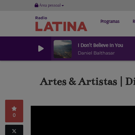
Área pessoal
Programas
R
I Don't Believe In You
Daniel Balthasar
Artes & Artistas | D
0