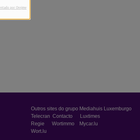
entado por Orejime
Outros sites do grupo Mediahuis Luxemburgo
Telecran
Contacto
Luxtimes
Regie
Wortimmo
Mycar.lu
Wort.lu