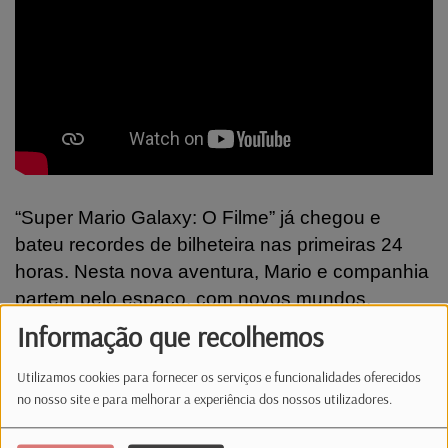
“Super Mario Galaxy: O Filme” já chegou e
bateu recordes de bilheteira nas primeiras 24
horas. Nesta nova aventura, Mario e companhia
partem pelo espaço, com novos mundos,
desafios e a misteriosa Rosalina. Uma viagem
Informação que recolhemos
cheia de ação, humor e nostalgia, perfeita para
Utilizamos cookies para fornecer os serviços e funcionalidades oferecidos
toda a família.
no nosso site e para melhorar a experiência dos nossos utilizadores.
Outras sugestões: “The Drama” e “Super