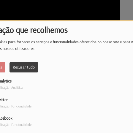
ação que recolhemos
kies para fornecer os serviços e funcionalidades oferecidos no nosso site e para 
s nossos utilizadores.
os
Recusar tudo
alytics
ilização: Analítica
itter
ilização: Funcionalidade
ís Marques Mendes à Rádio Latina no seu
acebook
s da sua candidatura às presidências em
ilização: Funcionalidade