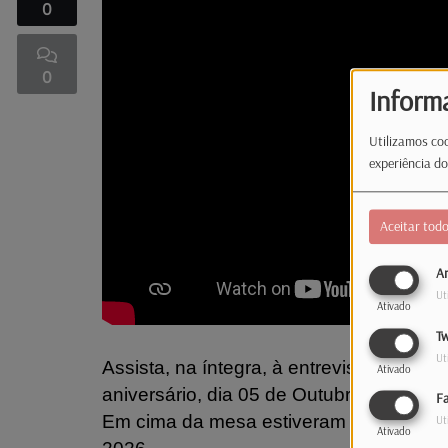
0
0
Inform
Utilizamos coo
experiência do
Aceitar tod
An
Ut
Ativado
Tw
Ut
Assista, na íntegra, à entrevista de Lu
Ativado
aniversário, dia 05 de Outubro.
F
Em cima da mesa estiveram as proposta
Ut
Ativado