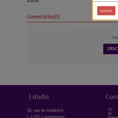
2026.
Guardar
Comentários(0)
Log
INIC
Estúdio
Corr
31, 
35, rue de Hollerich
de
L-1741 Luxembourg
Holler