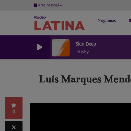
Área pessoal
Programas
R
Skin Deep
Dusky
Luís Marques Mendes
0