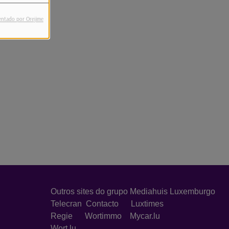
entado por Orejime
Outros sites do grupo Mediahuis Luxemburgo
Telecran
Contacto
Luxtimes
Regie
Wortimmo
Mycar.lu
Wort.lu