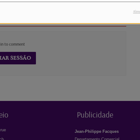
Alim
 in to comment
IAR SESSÃO
eio
Publicidade
rue
Jean-Philippe Facques
ich
Departamento Comercial