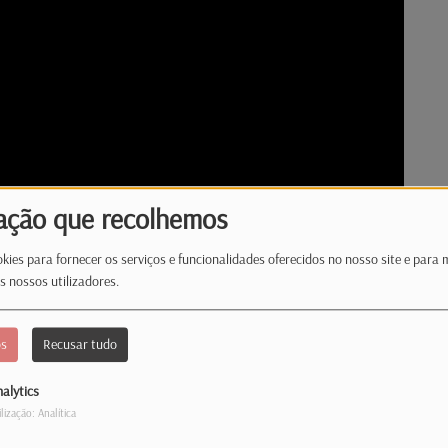
ação que recolhemos
kies para fornecer os serviços e funcionalidades oferecidos no nosso site e para 
s nossos utilizadores.
os
Recusar tudo
alytics
te recorrentes, cujas recuperações são
ilização: Analítica