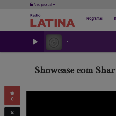
Área pessoal
Programas
R
-
Showcase com Shar
0