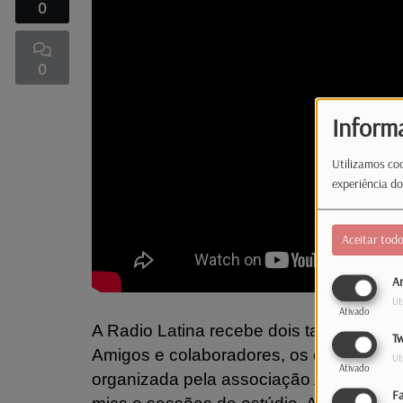
0
0
Inform
Utilizamos coo
experiência do
Aceitar tod
An
Ut
Ativado
A Radio Latina recebe dois talentos em
Tw
Amigos e colaboradores, os dois artist
Ut
Ativado
organizada pela associação Aluni’son e,
F