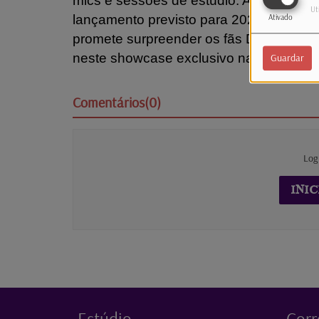
mics e sessões de estúdio. Atualmente
Ut
lançamento previsto para 2025-2026) e
Ativado
promete surpreender os fãs Descubra a 
neste showcase exclusivo na Rádio Lati
Guardar
Comentários(0)
Log
INIC
Estúdio
Corr