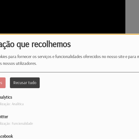
ação que recolhemos
kies para fornecer os serviços e funcionalidades oferecidos no nosso site e para 
s nossos utilizadores.
os
Recusar tudo
alytics
ilização: Analítica
 ascensão do rap moselano: Sharty e NS!
itter
as conheceram-se durante uma entrevista
ilização: Funcionalidade
 desde então, têm partilhado palcos, open
acebook