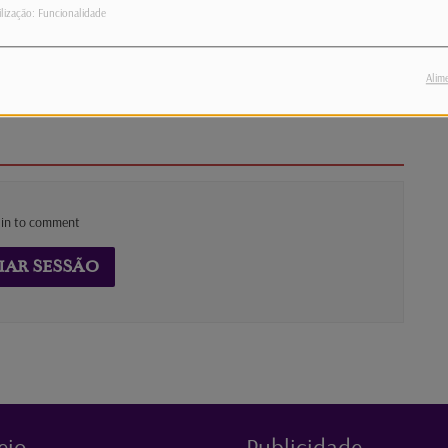
, ambos preparam os seus EPs a solo (com
ilização: Funcionalidade
 trabalham também num projeto conjunto que
energia e o flow autêntico de Sharty & NS
na, dia 17 de outubro, às 17h10!
Alim
 in to comment
IAR SESSÃO
eio
Publicidade