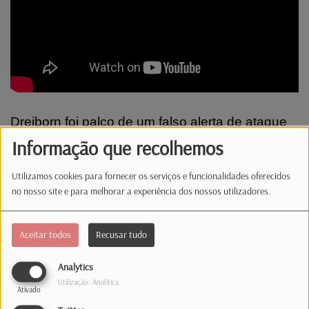
Dreiborn foi palco de um falso alerta de ataque
armado. Xavier Bettel continua a ser o político
Informação que recolhemos
mais popular do país. E nesta edição falamos
Utilizamos cookies para fornecer os serviços e funcionalidades oferecidos
também das férias coletivas na construção.
no nosso site e para melhorar a experiência dos nossos utilizadores.
Comentários(0)
Aceitar todos
Recusar tudo
Analytics
Log in to comment
Utilização: Analítica
Ativado
INICIAR SESSÃO