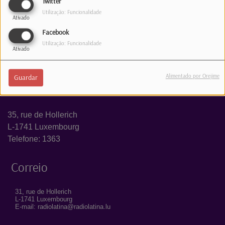
Twitter
Utilização: Funcionalidade
Ativado
Facebook
Utilização: Funcionalidade
Ativado
Alimentado por Orejime
Guardar
Estúdio
35, rue de Hollerich
L-1741 Luxembourg
Telefone: 1363
Correio
31, rue de Hollerich
L-1741 Luxembourg
E-mail: radiolatina@radiolatina.lu