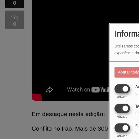
0
0
Inform
Utilizamos coo
experiência do
Aceitar tod
An
Ut
Ativado
Tw
Em destaque nesta edição:
Ut
Ativado
F
Conflito no Irão. Mais de 300 luxemburg
Ut
Ativado