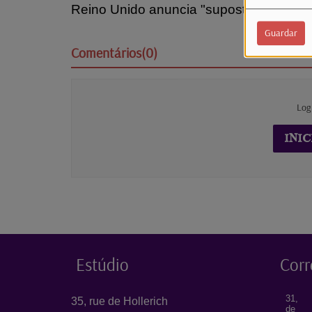
Reino Unido anuncia "suposto ataque co
Guardar
Comentários(0)
Log
INIC
Estúdio
Corr
31, 
35, rue de Hollerich
de