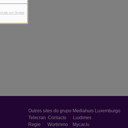
entado por Orejime
Outros sites do grupo Mediahuis Luxemburgo
Telecran
Contacto
Luxtimes
Regie
Wortimmo
Mycar.lu