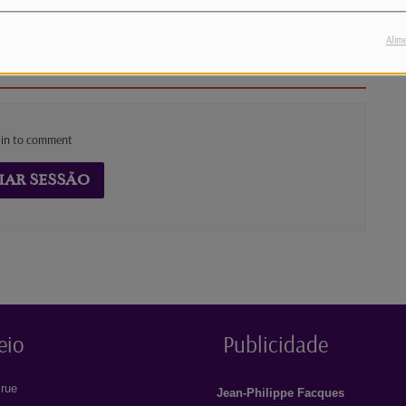
m drone" a base britânica em Chipre.
Alim
 in to comment
IAR SESSÃO
eio
Publicidade
rue
Jean-Philippe Facques