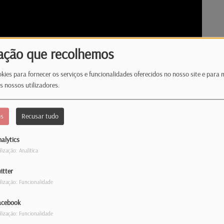
ação que recolhemos
kies para fornecer os serviços e funcionalidades oferecidos no nosso site e para 
s nossos utilizadores.
os
Recusar tudo
alytics
ilização: Analítica
itter
ilização: Funcionalidade
acebook
ueses retidos no Médio Oriente.
ilização: Funcionalidade