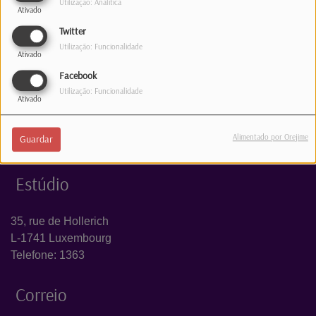
Utilização: Analítica
Ativado
Log in to comment
Twitter
Utilização: Funcionalidade
INICIAR SESSÃO
Ativado
Facebook
Utilização: Funcionalidade
Ativado
Alimentado por Orejime
Guardar
Estúdio
35, rue de Hollerich
L-1741 Luxembourg
Telefone: 1363
Correio