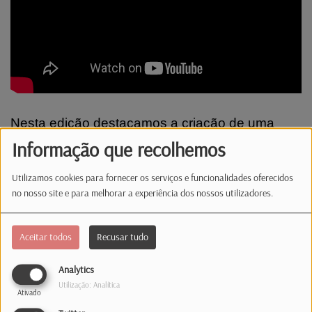
Nesta edição destacamos a criação de uma
classe única de imposto a partir de 2028, com o
Informação que recolhemos
objetivo de reduzir a carga fiscal e aumentar o
Utilizamos cookies para fornecer os serviços e funcionalidades oferecidos
salário líquido.
no nosso site e para melhorar a experiência dos nossos utilizadores.
Comentários(0)
Aceitar todos
Recusar tudo
Analytics
Log in to comment
Utilização: Analítica
Ativado
INICIAR SESSÃO