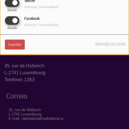
Twitter
Utilização: Funcionalidade
Ativado
Facebook
Utilização: Funcionalidade
Ativado
Alimentado por Orejime
Guardar
Estúdio
35, rue de Hollerich
L-1741 Luxembourg
Telefone: 1363
Correio
31, rue de Hollerich
L-1741 Luxembourg
E-mail: radiolatina@radiolatina.lu