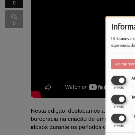
0
0
Inform
Utilizamos coo
experiência do
Aceitar tod
An
Ut
Ativado
Tw
Ut
Ativado
Nesta edição, destacamos a reforma qu
F
burocracia na criação de empresas e 
Ut
idosos durante os períodos de calor int
Ativado