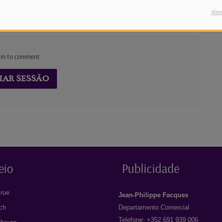
Alim
 in to comment
IAR SESSÃO
eio
Publicidade
rue
Jean-Philippe Facques
ich
Departamento Comercial
1
Telefone: +352 691 939 006