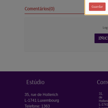
Guardar
Comentários(0)
Log
INIC
Estúdio
Corr
31, 
35, rue de Hollerich
de
L-1741 Luxembourg
Holler
L-174
Telefone: 1363