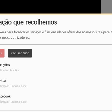
ação que recolhemos
kies para fornecer os serviços e funcionalidades oferecidos no nosso site e para 
s nossos utilizadores.
os
Recusar tudo
alytics
ilização: Analítica
itter
ilização: Funcionalidade
e o Luxemburgo prepara para reduzir a
acebook
as medidas de reforço do acompanhamento dos
ilização: Funcionalidade
enso.