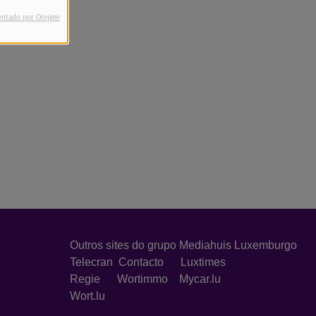
entado por Orejime
Outros sites do grupo Mediahuis Luxemburgo
Telecran
Contacto
Luxtimes
Regie
Wortimmo
Mycar.lu
Wort.lu