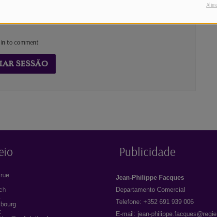
Alim
 in to comment
IAR SESSÃO
eio
Publicidade
rue
Jean-Philippe Facques
ich
Departamento Comercial
1
Telefone: +352 691 939 006
bourg
:
E-mail:
jean-philippe.facques@regie