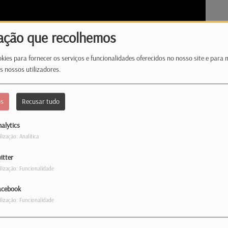
ação que recolhemos
kies para fornecer os serviços e funcionalidades oferecidos no nosso site e para 
s nossos utilizadores.
os
Recusar tudo
alytics
ilização: Analítica
itter
ilização: Funcionalidade
es de Gaza foram transferidos para o
acebook
ilização: Funcionalidade