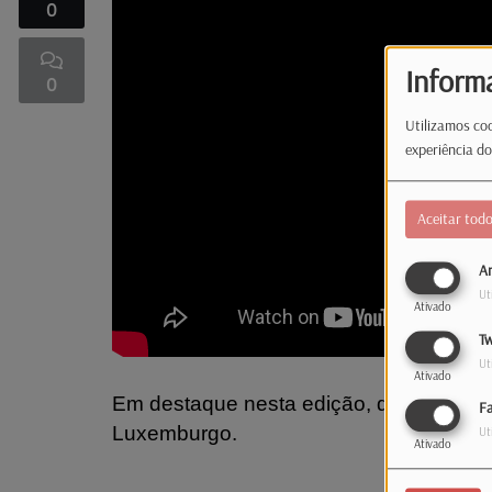
0
Inform
0
Utilizamos coo
experiência do
Aceitar tod
An
Ut
Ativado
Tw
Ut
Ativado
Em destaque nesta edição, dois pacient
F
Luxemburgo.
Ut
Ativado