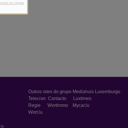
entado por Orejime
Outros sites do grupo Mediahuis Luxemburgo
Telecran
Contacto
Luxtimes
Regie
Wortimmo
Mycar.lu
Wort.lu
.lu