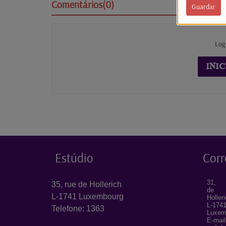
Comentários(0)
Guardar
Log
INIC
Estúdio
Corr
31, 
35, rue de Hollerich
de
L-1741 Luxembourg
Holler
L-174
Telefone: 1363
Luxem
E-mail