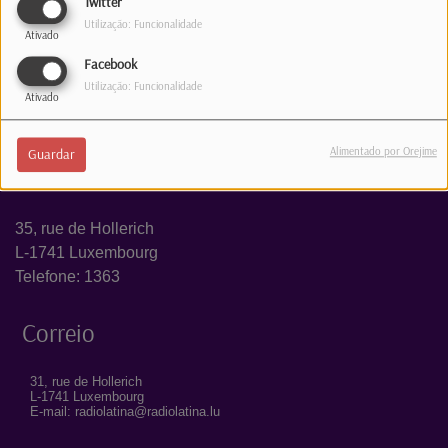
Twitter
Utilização: Funcionalidade
Ativado
Facebook
Utilização: Funcionalidade
Ativado
Alimentado por Orejime
Guardar
Estúdio
35, rue de Hollerich
L-1741 Luxembourg
Telefone: 1363
Correio
31, rue de Hollerich
L-1741 Luxembourg
E-mail: radiolatina@radiolatina.lu