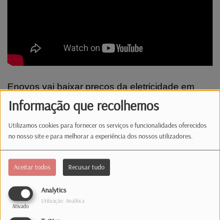
Enovos vai baixar preços da eletricidade em
janeiro. E o Luxemburgo é um dos países da
Informação que recolhemos
União Europeia com menor crescimento do
Utilizamos cookies para fornecer os serviços e funcionalidades oferecidos
rendimento real por habitante.
no nosso site e para melhorar a experiência dos nossos utilizadores.
Comentários(0)
Aceitar todos
Recusar tudo
Analytics
Log in to comment
Utilização: Analítica
Ativado
INICIAR SESSÃO