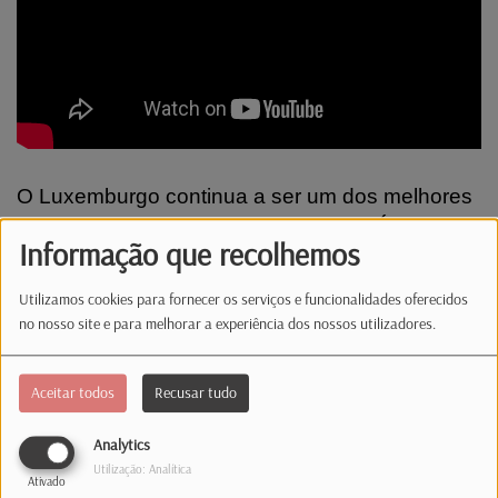
O Luxemburgo continua a ser um dos melhores
países para construir uma nova vida. É o que
Informação que recolhemos
diz um novo estudo internacional e Margarida
Delorge, enfermeira portuguesa no Grão-
Utilizamos cookies para fornecer os serviços e funcionalidades oferecidos
Ducado, confirma isso mesmo.
no nosso site e para melhorar a experiência dos nossos utilizadores.
Comentários(0)
Aceitar todos
Recusar tudo
Analytics
Utilização: Analítica
Log in to comment
Ativado