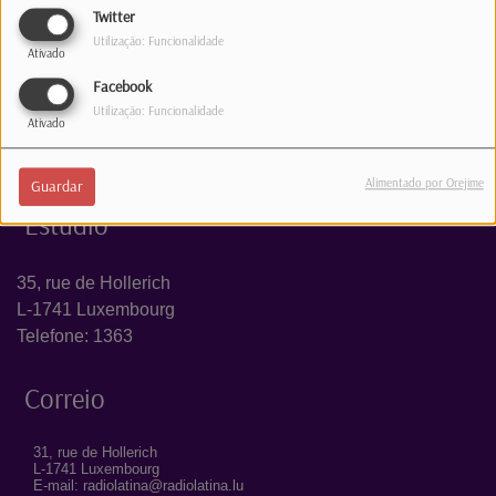
Twitter
INICIAR SESSÃO
Utilização: Funcionalidade
Ativado
Facebook
Utilização: Funcionalidade
Ativado
Alimentado por Orejime
Guardar
Estúdio
35, rue de Hollerich
L-1741 Luxembourg
Telefone: 1363
Correio
31, rue de Hollerich
L-1741 Luxembourg
E-mail: radiolatina@radiolatina.lu