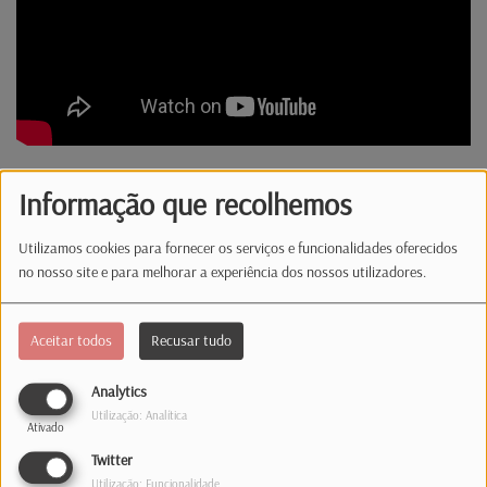
A síntese informativa das 12:00 com a jornalista
Informação que recolhemos
Diana Alves
Utilizamos cookies para fornecer os serviços e funcionalidades oferecidos
no nosso site e para melhorar a experiência dos nossos utilizadores.
Comentários(0)
Aceitar todos
Recusar tudo
Log in to comment
Analytics
Utilização: Analítica
INICIAR SESSÃO
Ativado
Twitter
Utilização: Funcionalidade