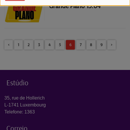
Grande Plano 15.04
<
1
2
3
4
5
6
7
8
9
>
Estúdio
35, rue de Hollerich
L-1741 Luxembourg
Telefone: 1363
Correio