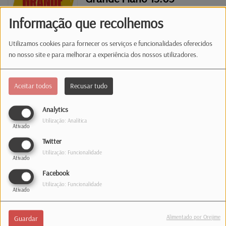
Informação que recolhemos
Utilizamos cookies para fornecer os serviços e funcionalidades oferecidos
no nosso site e para melhorar a experiência dos nossos utilizadores.
Grande Plano 06.05
Aceitar todos
Recusar tudo
Analytics
Grande Plano 29.04
Utilização: Analítica
Ativado
Twitter
Utilização: Funcionalidade
Ativado
Facebook
Grande Plano | 22.04
Utilização: Funcionalidade
Ativado
Alimentado por Orejime
Guardar