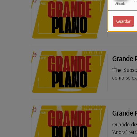
Ut
Grande Pl
Ativado
25 anos de
Guardar
protagonis
vingança. 
filmes mais
Grande P
“The Subst
como se ex
aparência
Argumento”
todo o mun
protagoniz
Grande P
Quando diz
'Anora' ret