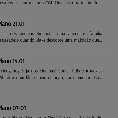
esafios e... um macaco CGI! Uma história inspiradora
 que ser um “Better Man” nem sempre é fácil. É ou não
e plano?
lano 21.01
os cinemas Kinepolis! Uma viagem de família
m pesadelo quando Blake descobre uma maldição que o
a em lobisomem. Com interpretações intensas de
 Abbott e realização de Leigh Whannell, este thriller
 ação e emoção. Corra para o grande ecrã e
lano 14.01
ste grande plano!
Hedgehog 3 já nos cinemas! Sonic, Tails e Knuckles
Shadow num filme cheio de ação, cor e emoção. Com
es e Jim Carrey, e uma banda sonora explosiva, esta
promete! Acelere até ao grande ecrã e não perca o
no do ano!
lano 07-01
rande Plano, "We Live In Time" é a sugestão da Radio