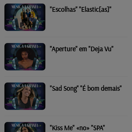
"Escolhas" "Elastic[as]"
"Aperture" em "Deja Vu"
"Sad Song" "É bom demais"
"Kiss Me" «no» "SPA"