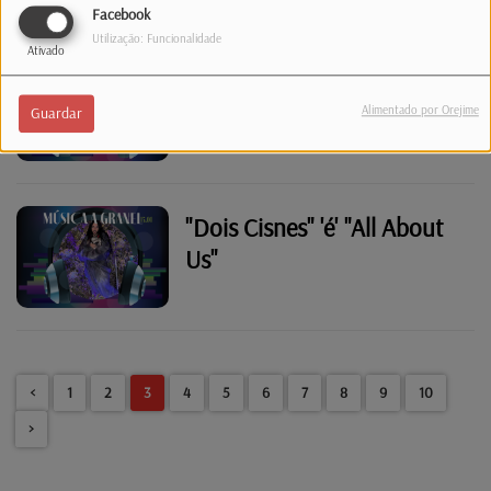
Facebook
Utilização: Funcionalidade
Ativado
"Não Faças Bluff Comigo"
'ou' "Fall"
Alimentado por Orejime
Guardar
"Dois Cisnes" 'é' "All About
Us"
<
1
2
3
4
5
6
7
8
9
10
>