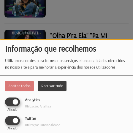
"Olha P'ra Ela" "Pa Mí
Solito"
Informação que recolhemos
Utilizamos cookies para fornecer os serviços e funcionalidades oferecidos
no nosso site e para melhorar a experiência dos nossos utilizadores.
"Pra Frente" & "At We Feet"
Aceitar todos
Recusar tudo
Analytics
Utilização: Analítica
Ativado
"Time For Me" "Até ao Fim"
Twitter
Utilização: Funcionalidade
Ativado