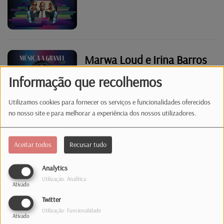
Marwa Loud e Irina Barros
Informação que recolhemos
Utilizamos cookies para fornecer os serviços e funcionalidades oferecidos
no nosso site e para melhorar a experiência dos nossos utilizadores.
The ChainSmokers & The
Mastiksoul
Aceitar todos
Recusar tudo
Analytics
Utilização: Analítica
Ativado
"Society" & "Totoloto"
Twitter
Utilização: Funcionalidade
Ativado