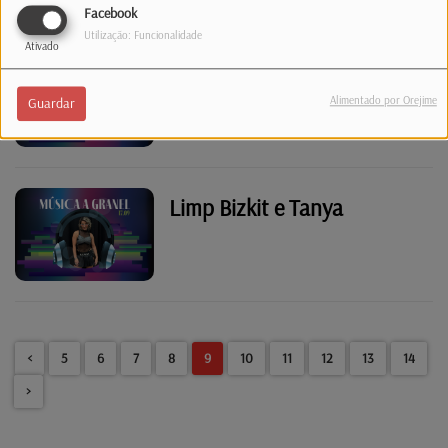
Facebook
Utilização: Funcionalidade
Ativado
"One Last Time" "Pa Quê?"
Alimentado por Orejime
Guardar
Limp Bizkit e Tanya
<
5
6
7
8
9
10
11
12
13
14
>