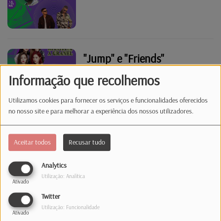
"Jump" e "Friends"
Informação que recolhemos
Utilizamos cookies para fornecer os serviços e funcionalidades oferecidos
no nosso site e para melhorar a experiência dos nossos utilizadores.
Modo "Latina"
Aceitar todos
Recusar tudo
Analytics
Utilização: Analítica
Ativado
Miley Cyrus com Naomi
Twitter
Campbell e Rony Fuego
Utilização: Funcionalidade
Ativado