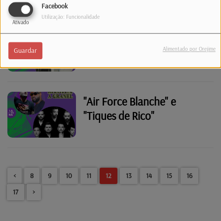
Facebook
Utilização: Funcionalidade
Ativado
"Messiah" e "Bom Peixe"
Alimentado por Orejime
Guardar
"Air Force Blanche" e
"Tiques de Rico"
<
8
9
10
11
12
13
14
15
16
17
>