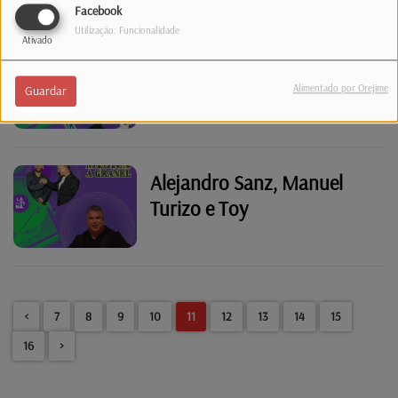
Facebook
Utilização: Funcionalidade
Ativado
"À frente"
Alimentado por Orejime
Guardar
Alejandro Sanz, Manuel
Turizo e Toy
<
7
8
9
10
11
12
13
14
15
16
>