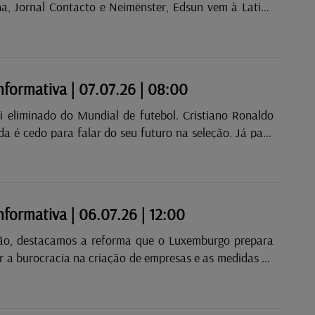
na, Jornal Contacto e Neimënster, Edsun vem à Latina
onversa com Ana Cristina Gonçalves.
informativa | 07.07.26 | 08:00
oi eliminado do Mundial de futebol. Cristiano Ronaldo
da é cedo para falar do seu futuro na seleção. Já para
rtínez, o jogo frente a Espanha foi o último com a
as quinas.
informativa | 06.07.26 | 12:00
ão, destacamos a reforma que o Luxemburgo prepara
r a burocracia na criação de empresas e as medidas de
 acompanhamento dos idosos durante os períodos de
so.