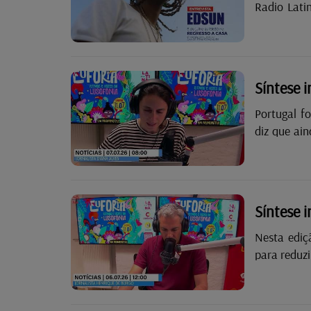
Radio Lati
para uma c
Síntese 
Portugal f
diz que ain
Roberto Ma
formação d
Síntese 
Nesta ediç
para reduzi
reforço do
calor inten