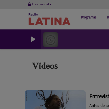
Área pessoal
Programas
R
-
Vídeos
Entrevis
Antes de s