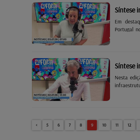
Síntese 
Em destaque nesta e
Portugal n
para argu
criança no 
Síntese 
Nesta edi
infraestru
temperatur
passada.
<
5
6
7
8
9
10
11
12