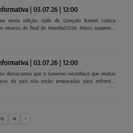
informativa | 03.07.26 | 12:00
dição: Golo de Gonçalo Ramos coloca
os oitavos de final do Mundial2026. Penas suspensas
idos de acidente com escultura de gelo que matou
Winterlights.
informativa | 02.07.26 | 12:00
ção destacamos que o Governo reconhece que muitas
turas do país não estão preparadas para enfrentar
as extremas, na sequência da onda de calor da semana
13
14
>