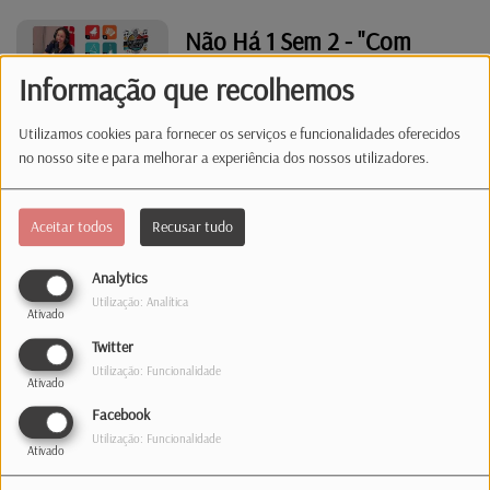
Não Há 1 Sem 2 - "Com
referências a carros"
Informação que recolhemos
Utilizamos cookies para fornecer os serviços e funcionalidades oferecidos
no nosso site e para melhorar a experiência dos nossos utilizadores.
Grande Plano | "The
Odyssey"
Aceitar todos
Recusar tudo
Analytics
Síntese informativa |
Utilização: Analítica
Ativado
21.07.26 | 07:00
Twitter
Utilização: Funcionalidade
Ativado
Facebook
Síntese informativa |
Utilização: Funcionalidade
20.07.26 | 12:00
Ativado