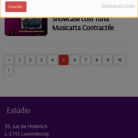
Alimentado por Orejime
Guardar
Showcase com Tuna
Musicatta Contractile
<
1
2
3
4
5
6
7
8
9
10
>
Estúdio
35, rue de Hollerich
L-1741 Luxembourg