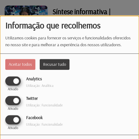
Síntese informativa |
23.07.26 | 12:00
Informação que recolhemos
Utilizamos cookies para fornecer os serviços e funcionalidades oferecidos
no nosso site e para melhorar a experiência dos nossos utilizadores.
Não Há 1 Sem 2 - "Que
envolvem sorte"
Aceitar todos
Recusar tudo
Analytics
Síntese informativa |
Utilização: Analítica
Ativado
23.07.26 | 07:00
Twitter
Utilização: Funcionalidade
Ativado
Facebook
Síntese informativa |
Utilização: Funcionalidade
22.07.26 | 13:00
Ativado