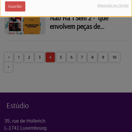
Alimentado por Orejime
Guardar
Não Há 1 Sem 2 - "que
envolvem peças de
vestuário"
<
1
2
3
4
5
6
7
8
9
10
>
Estúdio
35, rue de Hollerich
L-1741 Luxembourg